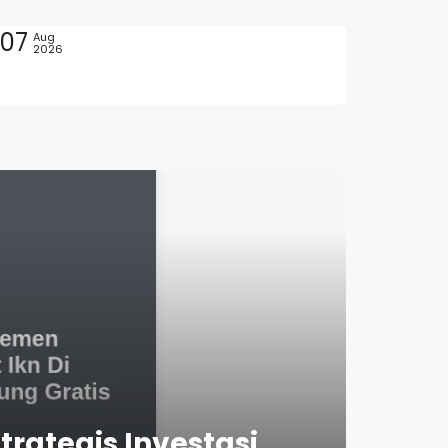
07
Aug
2026
a Cerdas
rategis Investasi