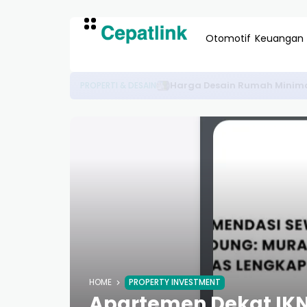
Otomotif
Keuangan
Update Harga Wuling EV 2026 Garan
OTOMOTIF
HOME
PROPERTY INVESTMENT
Apartemen Dekat IKN 