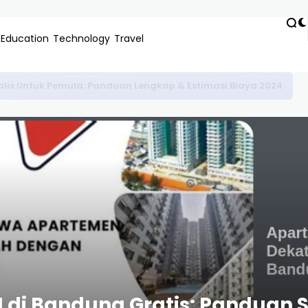
Education
Technology
Travel
si Resmi: Pilihan Mobil Listrik Terbaik untuk Ibu Rumah Tangg
di Bandung Gratis: Panduan St