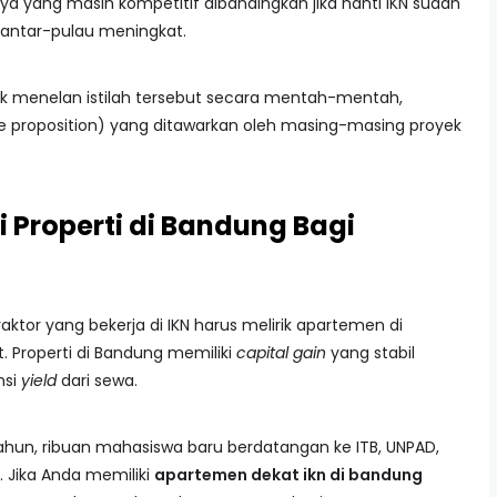
ya yang masih kompetitif dibandingkan jika nanti IKN sudah
 antar-pulau meningkat.
dak menelan istilah tersebut secara mentah-mentah,
ue proposition) yang ditawarkan oleh masing-masing proyek
 Properti di Bandung Bagi
tor yang bekerja di IKN harus melirik apartemen di
t. Properti di Bandung memiliki
capital gain
yang stabil
nsi
yield
dari sewa.
tahun, ribuan mahasiswa baru berdatangan ke ITB, UNPAD,
. Jika Anda memiliki
apartemen dekat ikn di bandung