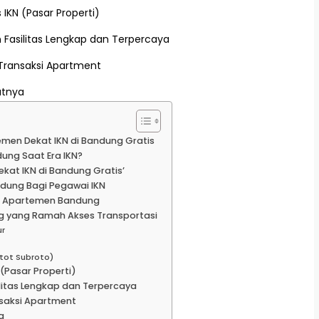
IKN (Pasar Properti)
Fasilitas Lengkap dan Terpercaya
Transaksi Apartment
utnya
en Dekat IKN di Bandung Gratis
ung Saat Era IKN?
t IKN di Bandung Gratis’
ndung Bagi Pegawai IKN
di Apartemen Bandung
ng yang Ramah Akses Transportasi
ur
atot Subroto)
(Pasar Properti)
litas Lengkap dan Terpercaya
saksi Apartment
a