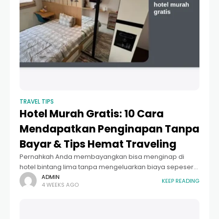
TRAVEL TIPS
Hotel Murah Gratis: 10 Cara
Mendapatkan Penginapan Tanpa
Bayar & Tips Hemat Traveling
Pernahkah Anda membayangkan bisa menginap di
hotel bintang lima tanpa mengeluarkan biaya sepeser
pun? Istilah hotel murah gratis mungkin terdengar
ADMIN
KEEP READING
4 WEEKS AGO
seperti mimpi di siang bolong bagi sebagian orang,
namun bagi