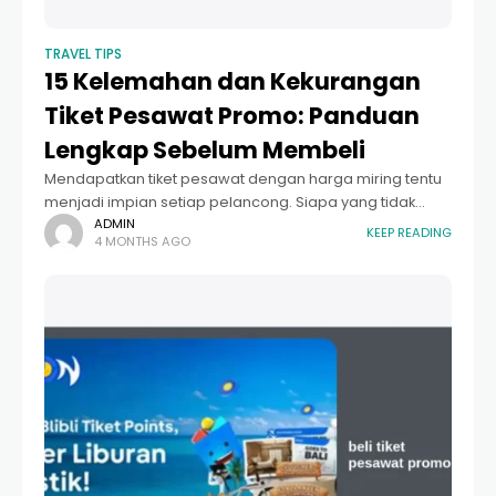
TRAVEL TIPS
15 Kelemahan dan Kekurangan
Tiket Pesawat Promo: Panduan
Lengkap Sebelum Membeli
Mendapatkan tiket pesawat dengan harga miring tentu
menjadi impian setiap pelancong. Siapa yang tidak
tergiur melihat iklan penerbangan Jakarta-Singapura
ADMIN
KEEP READING
4 MONTHS AGO
hanya dengan harga beberapa ratus ribu rupiah saja?
Namun, di balik