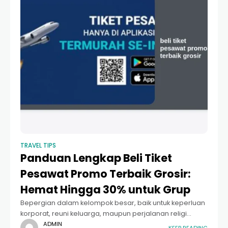
TRAVEL TIPS
Panduan Lengkap Beli Tiket
Pesawat Promo Terbaik Grosir:
Hemat Hingga 30% untuk Grup
Bepergian dalam kelompok besar, baik untuk keperluan
korporat, reuni keluarga, maupun perjalanan religi
seperti Umrah, seringkali menjadi tantangan logistik dan
ADMIN
KEEP READING