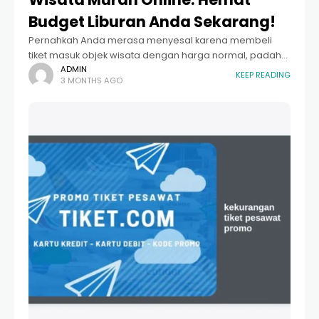
Budget Liburan Anda Sekarang!
Pernahkah Anda merasa menyesal karena membeli
tiket masuk objek wisata dengan harga normal, padahal
teman Anda mendapatkan harga setengahnya? Di era
ADMIN
KEEP READING
3 MONTHS AGO
digital ini, mengetahui cara beli tempat wisata murah
online