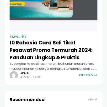
TRAVEL TIPS
10 Rahasia Cara Beli Tiket
Pesawat Promo Termurah 2024:
Panduan Lingkap & Praktis
Bepergian ke destinasi impian, baik untuk urusan bisnis
maupun liburan keluarga, seringkali terhambat oleh satu
faktor utama: biaya transportasi. Namun, tahukah Anda
ADMIN
KEEP READING
4 MONTHS AGO
bahwa harga tiket yang Anda lihat hari ini
Recommended
View All