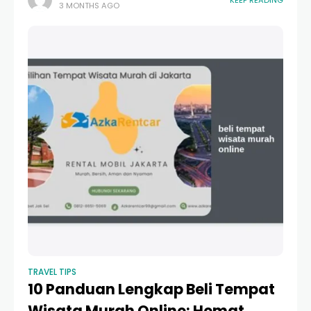
3 MONTHS AGO
finansial. Salah satu biaya terbesar yang harus dikelola
adalah transportasi
TRAVEL TIPS
10 Panduan Lengkap Beli Tempat
Wisata Murah Online: Hemat