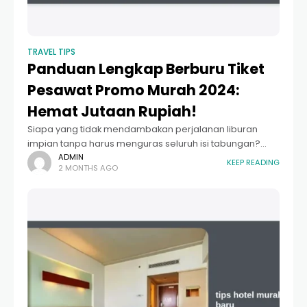
TRAVEL TIPS
Panduan Lengkap Berburu Tiket
Pesawat Promo Murah 2024:
Hemat Jutaan Rupiah!
Siapa yang tidak mendambakan perjalanan liburan
impian tanpa harus menguras seluruh isi tabungan?
Salah satu komponen biaya terbesar dalam sebuah
ADMIN
KEEP READING
2 MONTHS AGO
perjalanan, baik domestik maupun internasional, adalah
transportasi udara. Mencari tiket