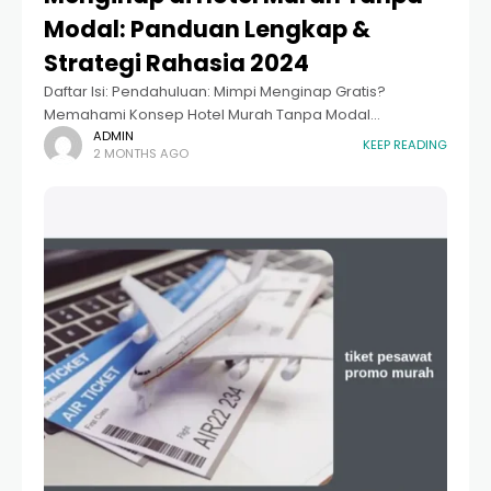
Modal: Panduan Lengkap &
Strategi Rahasia 2024
Daftar Isi: Pendahuluan: Mimpi Menginap Gratis?
Memahami Konsep Hotel Murah Tanpa Modal
Memanfaatkan Loyalty Points dan Reward Program Cara
ADMIN
KEEP READING
2 MONTHS AGO
Menjadi Hotel Reviewer dan Content Creator Peluang
Penghasilan dari Hotel Affiliate