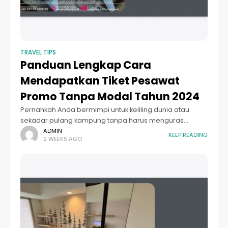
TRAVEL TIPS
Panduan Lengkap Cara
Mendapatkan Tiket Pesawat
Promo Tanpa Modal Tahun 2024
Pernahkah Anda bermimpi untuk keliling dunia atau
sekadar pulang kampung tanpa harus menguras
tabungan? Mendapatkan tiket pesawat promo tanpa
ADMIN
KEEP READING
2 WEEKS AGO
modal mungkin terdengar seperti mimpi yang terlalu
muluk, namun di era