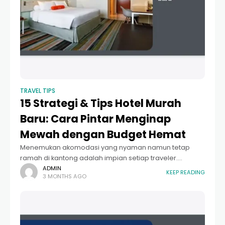
TRAVEL TIPS
15 Strategi & Tips Hotel Murah
Baru: Cara Pintar Menginap
Mewah dengan Budget Hemat
Menemukan akomodasi yang nyaman namun tetap
ramah di kantong adalah impian setiap traveler.
Mencari tips hotel murah baru seringkali menjadi
ADMIN
KEEP READING
3 MONTHS AGO
prioritas utama sebelum merencanakan liburan atau
perjalanan bisnis. Pasalnya, biaya