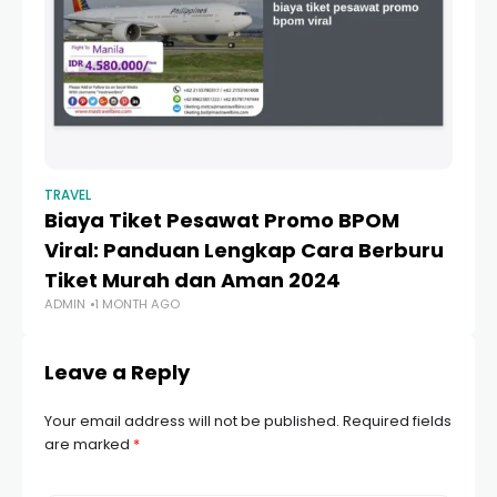
TRAVEL
TR
Biaya Tiket Pesawat Promo BPOM
1
Viral: Panduan Lengkap Cara Berburu
R
Tiket Murah dan Aman 2024
A
ADMIN
1 MONTH AGO
AD
Leave a Reply
Your email address will not be published.
Required fields
are marked
*