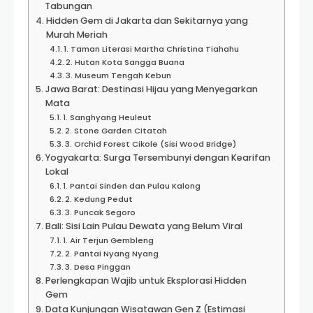
Tabungan
Hidden Gem di Jakarta dan Sekitarnya yang
Murah Meriah
1. Taman Literasi Martha Christina Tiahahu
2. Hutan Kota Sangga Buana
3. Museum Tengah Kebun
Jawa Barat: Destinasi Hijau yang Menyegarkan
Mata
1. Sanghyang Heuleut
2. Stone Garden Citatah
3. Orchid Forest Cikole (Sisi Wood Bridge)
Yogyakarta: Surga Tersembunyi dengan Kearifan
Lokal
1. Pantai Sinden dan Pulau Kalong
2. Kedung Pedut
3. Puncak Segoro
Bali: Sisi Lain Pulau Dewata yang Belum Viral
1. Air Terjun Gembleng
2. Pantai Nyang Nyang
3. Desa Pinggan
Perlengkapan Wajib untuk Eksplorasi Hidden
Gem
Data Kunjungan Wisatawan Gen Z (Estimasi