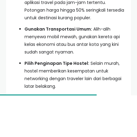
aplikasi travel pada jam-jam tertentu.
Potongan harga hingga 50% seringkali tersedia
untuk destinasi kurang populer.
Gunakan Transportasi Umum:
Alih-alih
menyewa mobil mewah, gunakan kereta api
kelas ekonomi atau bus antar kota yang kini
sudah sangat nyaman.
Pilih Penginapan Tipe Hostel:
Selain murah,
hostel memberikan kesempatan untuk
networking dengan traveler lain dari berbagai
latar belakang.
E-Wallet Strategy:
Pisahkan dana harian di
dompet digital khusus agar Anda tidak
kebablasan saat belanja oleh-oleh.
Hidden Gem di Jakarta dan