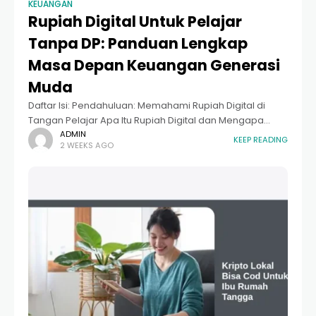
KEUANGAN
Rupiah Digital Untuk Pelajar
Tanpa DP: Panduan Lengkap
Masa Depan Keuangan Generasi
Muda
Daftar Isi: Pendahuluan: Memahami Rupiah Digital di
Tangan Pelajar Apa Itu Rupiah Digital dan Mengapa
Penting? Manfaat Utama Rupiah Digital Untuk Pelajar
ADMIN
KEEP READING
2 WEEKS AGO
Tanpa DP Perbedaan Rupiah Digital, E-Wallet, dan Kripto