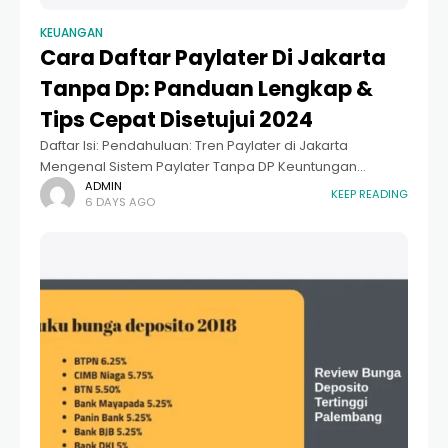
KEUANGAN
Cara Daftar Paylater Di Jakarta
Tanpa Dp: Panduan Lengkap &
Tips Cepat Disetujui 2024
Daftar Isi: Pendahuluan: Tren Paylater di Jakarta
Mengenal Sistem Paylater Tanpa DP Keuntungan
Menggunakan Paylater bagi Warga Jakarta Syarat
ADMIN
KEEP READING
6 DAYS AGO
Umum Cara Daftar Paylater Di Jakarta Tanpa Dp
Rekomendasi Aplikasi Paylater