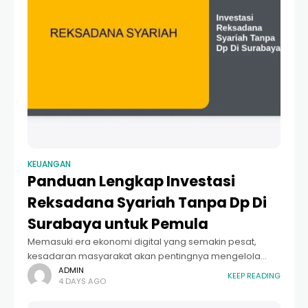
KEUANGAN
Panduan Lengkap Investasi
Reksadana Syariah Tanpa Dp Di
Surabaya untuk Pemula
Memasuki era ekonomi digital yang semakin pesat,
kesadaran masyarakat akan pentingnya mengelola
keuangan sejak dini semakin meningkat. Banyak warga
ADMIN
KEEP READING
4 DAYS AGO
kota pahlawan yang kini mulai melirik alternatif
penyimpanan uang yang tidak