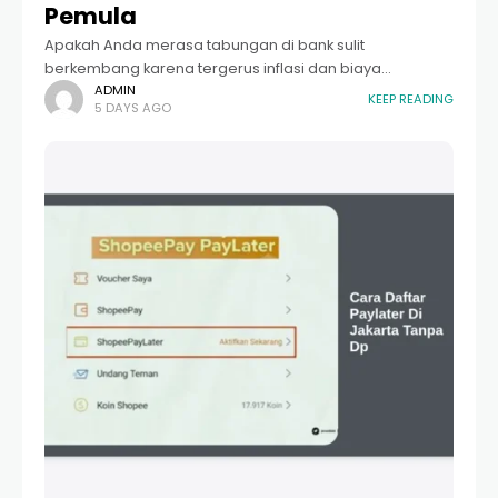
Pemula
Apakah Anda merasa tabungan di bank sulit
berkembang karena tergerus inflasi dan biaya
administrasi? Saat ini, banyak orang mulai beralih ke
ADMIN
KEEP READING
5 DAYS AGO
instrumen investasi yang lebih modern dan efisien,
salah satunya