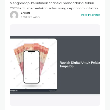
Menghadapi kebutuhan finansial mendadak di tahun
2026 tentu memerlukan solusi yang cepat namun tetap
mengedepankan keamanan. Di era digital yang
ADMIN
KEEP READING
2 WEEKS AGO
semakin canggih, memahami tips pinjol legal 2026
menjadi kunci utama