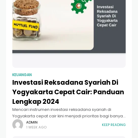
KEUANGAN
Investasi Reksadana Syariah Di
Yogyakarta Cepat Cair: Panduan
Lengkap 2024
Mencari instrumen investasi reksadana syariah di
Yogyakarta cepat cair kini menjadi prioritas bagi banyak
warga di Kota Gudeg. Di tengah dinamika ekonomi yang
ADMIN
KEEP READING
1 WEEK AGO
tidak menentu, masyarakat Yogyakarta yang dikenal
religius