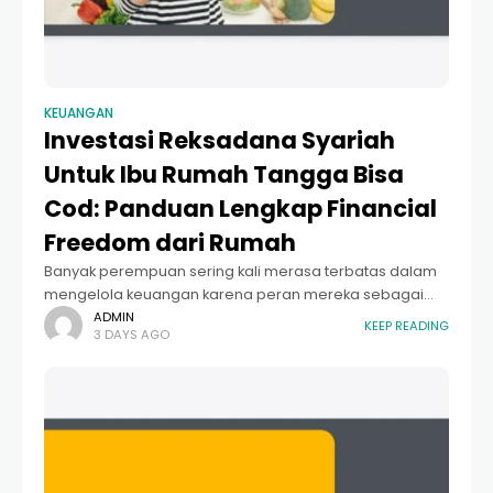
KEUANGAN
Investasi Reksadana Syariah
Untuk Ibu Rumah Tangga Bisa
Cod: Panduan Lengkap Financial
Freedom dari Rumah
Banyak perempuan sering kali merasa terbatas dalam
mengelola keuangan karena peran mereka sebagai
pengelola rumah tangga. Namun, di era digital saat ini,
ADMIN
KEEP READING
3 DAYS AGO
investasi reksadana syariah untuk ibu rumah tangga
bisa