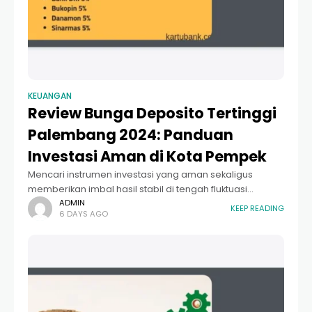
KEUANGAN
Review Bunga Deposito Tertinggi
Palembang 2024: Panduan
Investasi Aman di Kota Pempek
Mencari instrumen investasi yang aman sekaligus
memberikan imbal hasil stabil di tengah fluktuasi
ekonomi global bukanlah perkara mudah. Bagi warga
ADMIN
KEEP READING
6 DAYS AGO
Palembang yang ingin memarkirkan dananya secara
produktif, deposito tetap menjadi