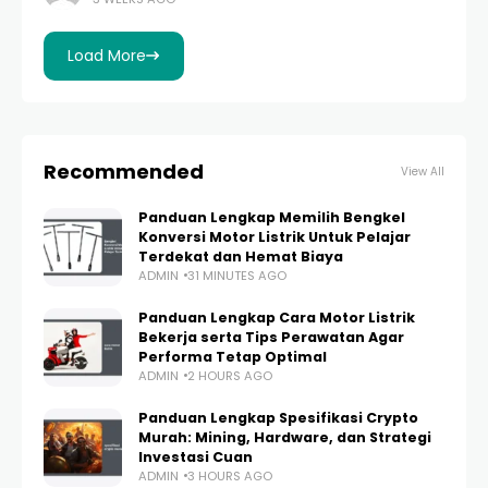
Besar Syarat Umum Pendaftaran Paylater Tips Agar
Pengajuan Paylater Mudah
Load More
Recommended
View All
Panduan Lengkap Memilih Bengkel
Konversi Motor Listrik Untuk Pelajar
Terdekat dan Hemat Biaya
ADMIN
31 MINUTES AGO
Panduan Lengkap Cara Motor Listrik
Bekerja serta Tips Perawatan Agar
Performa Tetap Optimal
ADMIN
2 HOURS AGO
Panduan Lengkap Spesifikasi Crypto
Murah: Mining, Hardware, dan Strategi
Investasi Cuan
ADMIN
3 HOURS AGO