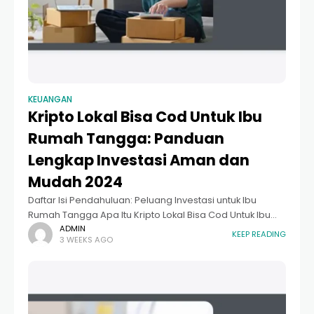
KEUANGAN
Kripto Lokal Bisa Cod Untuk Ibu
Rumah Tangga: Panduan
Lengkap Investasi Aman dan
Mudah 2024
Daftar Isi Pendahuluan: Peluang Investasi untuk Ibu
Rumah Tangga Apa Itu Kripto Lokal Bisa Cod Untuk Ibu
Rumah Tangga? Keuntungan Investasi Kripto Bagi Ibu
ADMIN
KEEP READING
3 WEEKS AGO
Rumah Tangga Memahami Mekanisme "COD" dalam