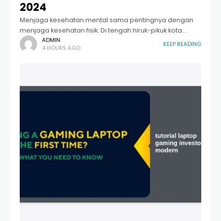
2024
Menjaga kesehatan mental sama pentingnya dengan
menjaga kesehatan fisik. Di tengah hiruk-pikuk kota
industri seperti Batam, tekanan pekerjaan, dinamika
ADMIN
KEEP READING
4 HOURS AGO
keluarga, hingga masalah personal seringkali menjadi
beban yang berat bagi masyarakatnya.