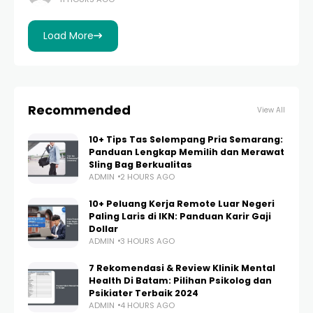
karier yang paling diincar adalah bergabung dengan
Badan Usaha
Load More
Recommended
View All
10+ Tips Tas Selempang Pria Semarang:
Panduan Lengkap Memilih dan Merawat
Sling Bag Berkualitas
ADMIN
2 HOURS AGO
10+ Peluang Kerja Remote Luar Negeri
Paling Laris di IKN: Panduan Karir Gaji
Dollar
ADMIN
3 HOURS AGO
7 Rekomendasi & Review Klinik Mental
Health Di Batam: Pilihan Psikolog dan
Psikiater Terbaik 2024
ADMIN
4 HOURS AGO