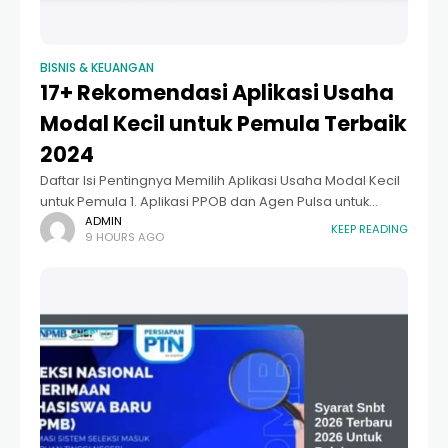
BISNIS & KEUANGAN
17+ Rekomendasi Aplikasi Usaha
Modal Kecil untuk Pemula Terbaik
2024
Daftar Isi Pentingnya Memilih Aplikasi Usaha Modal Kecil
untuk Pemula 1. Aplikasi PPOB dan Agen Pulsa untuk
Keuntungan Cepat 2. Marketplace dan Social
ADMIN
KEEP READING
9 HOURS AGO
Commerce bagi Reseller/Dropshipper 3. Aplikasi
Pembukuan Digital