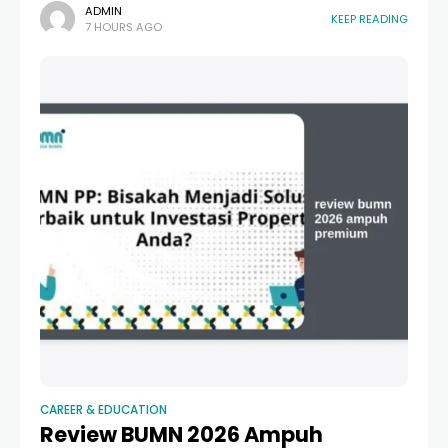
tumpukan jerami. Di tengah gempuran tren fashion yang
ADMIN
KEEP READING
7 HOURS AGO
terus berubah dan harga sepatu hypebeast yang
selangit, banyak
CAREER & EDUCATION
Review BUMN 2026 Ampuh