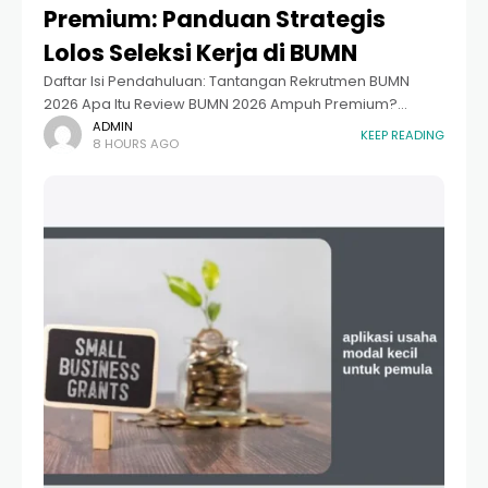
Premium: Panduan Strategis
Lolos Seleksi Kerja di BUMN
Daftar Isi Pendahuluan: Tantangan Rekrutmen BUMN
2026 Apa Itu Review BUMN 2026 Ampuh Premium?
Memahami Tahapan Seleksi BUMN Terbaru Strategi
ADMIN
KEEP READING
8 HOURS AGO
Menaklukkan Tes Kemampuan Dasar (TKD) Menguasai
Core Values AKHLAK BUMN