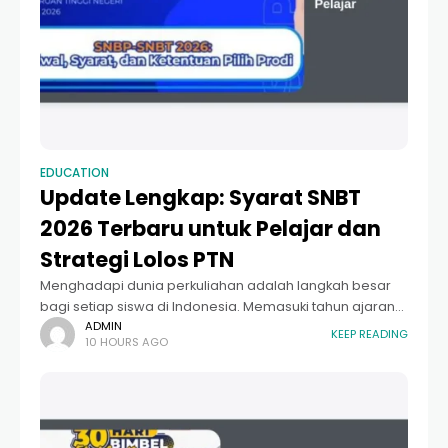
EDUCATION
Update Lengkap: Syarat SNBT
2026 Terbaru untuk Pelajar dan
Strategi Lolos PTN
Menghadapi dunia perkuliahan adalah langkah besar
bagi setiap siswa di Indonesia. Memasuki tahun ajaran
mendatang, sangat penting bagi Anda untuk
ADMIN
KEEP READING
10 HOURS AGO
memahami Syarat Snbt 2026 Terbaru 2026 Untuk Pelajar
agar tidak