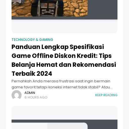
TECHNOLOGY & GAMING
Panduan Lengkap Spesifikasi
Game Offline Diskon Kredit: Tips
Belanja Hemat dan Rekomendasi
Terbaik 2024
Pernahkah Anda merasa frustrasi saat ingin bermain
game favorit tetapi koneksi internet tidak stabil? Atau
mungkin Anda ingin membeli game original namun
ADMIN
KEEP READING
6 HOURS AGO
anggaran sedang terbatas? Memahami spesifikasi
game offline diskon