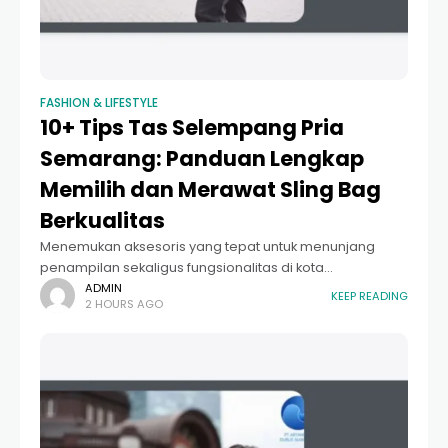
FASHION & LIFESTYLE
10+ Tips Tas Selempang Pria
Semarang: Panduan Lengkap
Memilih dan Merawat Sling Bag
Berkualitas
Menemukan aksesoris yang tepat untuk menunjang
penampilan sekaligus fungsionalitas di kota
metropolitan seperti Semarang bukanlah perkara
ADMIN
KEEP READING
2 HOURS AGO
mudah. Cuaca yang panas, mobilitas yang tinggi dari
Simpang Lima hingga ke dataran tinggi