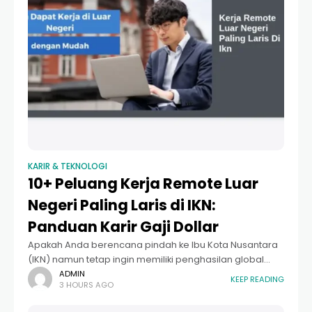
KARIR & TEKNOLOGI
10+ Peluang Kerja Remote Luar
Negeri Paling Laris di IKN:
Panduan Karir Gaji Dollar
Apakah Anda berencana pindah ke Ibu Kota Nusantara
(IKN) namun tetap ingin memiliki penghasilan global
dalam mata uang asing? Mencari kerja remote luar
ADMIN
KEEP READING
3 HOURS AGO
negeri paling laris di IKN adalah langkah