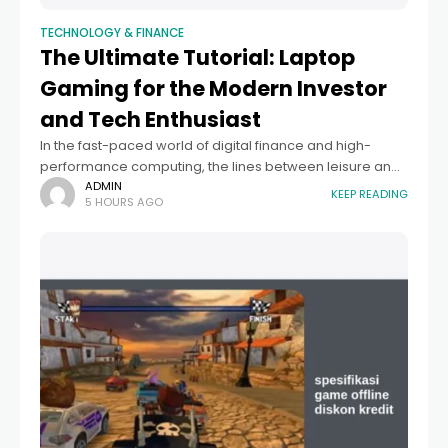
TECHNOLOGY & FINANCE
The Ultimate Tutorial: Laptop
Gaming for the Modern Investor
and Tech Enthusiast
In the fast-paced world of digital finance and high-
performance computing, the lines between leisure and
professional productivity have blurred. For those seeking
ADMIN
KEEP READING
5 HOURS AGO
a comprehensive tutorial laptop gaming investor
modern strategies