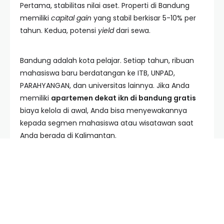
Pertama, stabilitas nilai aset. Properti di Bandung
memiliki
capital gain
yang stabil berkisar 5-10% per
tahun. Kedua, potensi
yield
dari sewa.
Bandung adalah kota pelajar. Setiap tahun, ribuan
mahasiswa baru berdatangan ke ITB, UNPAD,
PARAHYANGAN, dan universitas lainnya. Jika Anda
memiliki
apartemen dekat ikn di bandung gratis
biaya kelola di awal, Anda bisa menyewakannya
kepada segmen mahasiswa atau wisatawan saat
Anda berada di Kalimantan.
Ketiga adalah kenyamanan emosional. Bagi banyak
orang, Bandung adalah rumah. Memiliki aset di sini
memberikan rasa aman bahwa setelah masa tugas
di IKN selesai, atau saat libur panjang, mereka
memiliki tempat kembali yang nyaman dengan