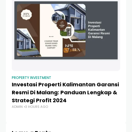
PROPERTY INVESTMENT
PR
Investasi Properti Kalimantan Garansi
P
Resmi Di Malang: Panduan Lengkap &
P
Strategi Profit 2024
Pr
ADMIN
3 HOURS AGO
AD