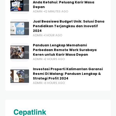
Anda Ketahui: Peluang Karir Masa
Depan
ADMIN
12 MINUTES AGO
Jual Beasiswa Budget Unik: Solusi Dana
Pendidikan Terjangkau dan Inovatif
2024
ADMIN
1 HOUR AGO
Panduan Lengkap Memahami
Perbedaan Remote Work Surabaya
Keren untuk Karir Masa Depan
ADMIN
2 HOURS AGO
Investasi Properti Kalimantan Garansi
Resmi Di Malang: Panduan Lengkap &
Strategi Profit 2024
ADMIN
3 HOURS AGO