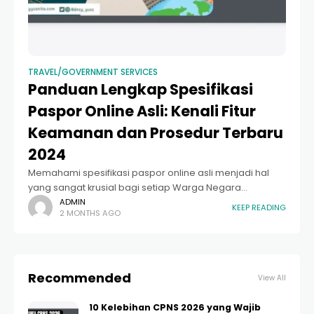
TRAVEL/GOVERNMENT SERVICES
Panduan Lengkap Spesifikasi
Paspor Online Asli: Kenali Fitur
Keamanan dan Prosedur Terbaru
2024
Memahami spesifikasi paspor online asli menjadi hal
yang sangat krusial bagi setiap Warga Negara
Indonesia (WNI) yang berencana melakukan perjalanan
ADMIN
KEEP READING
2 MONTHS AGO
ke luar negeri. Di tengah pesatnya digitalisasi layanan
publik, Direktorat
Recommended
View All
10 Kelebihan CPNS 2026 yang Wajib