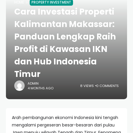
HOME
PROPERTY INVESTMENT
Cara Investasi Properti
Kalimantan Makassar:
Panduan Lengkap Raih
Profit di Kawasan IKN
dan Hub Indonesia
Timur
ADMIN
8 VIEWS
0 COMMENTS
4 MONTHS AGO
Arah pembangunan ekonomi Indonesia kini tengah
mengalami pergeseran besar-besaran dari pulau
Jawa menuju wilayah Tengah dan Timur. Fenomena