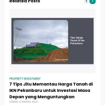
Related Posts
PROPERTY INVESTMENT
PR
7 Tips Jitu Memantau Harga Tanah di
In
IKN Pekanbaru untuk Investasi Masa
R
Depan yang Menguntungkan
St
ADMIN
3 WEEKS AGO
AD