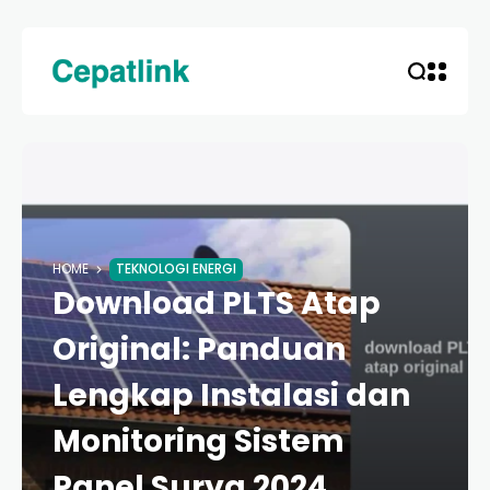
HOME
TEKNOLOGI ENERGI
Download PLTS Atap
Original: Panduan
Lengkap Instalasi dan
Monitoring Sistem
Panel Surya 2024