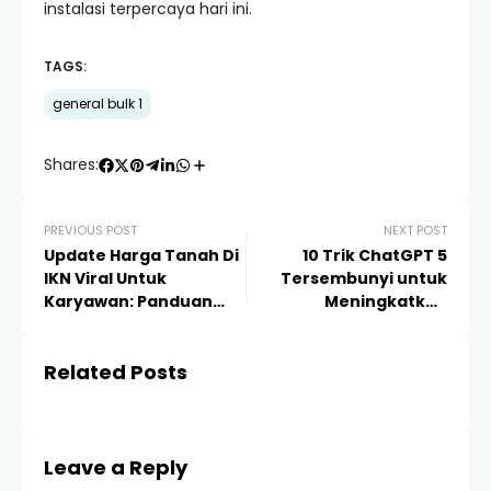
instalasi terpercaya hari ini.
TAGS:
general bulk 1
Shares:
PREVIOUS POST
NEXT POST
Update Harga Tanah Di
10 Trik ChatGPT 5
IKN Viral Untuk
Tersembunyi untuk
Karyawan: Panduan
Meningkatkan
Lengkap & Strategi
Produktivitas Hingga
Investasi
10x Lipat
Related Posts
Leave a Reply