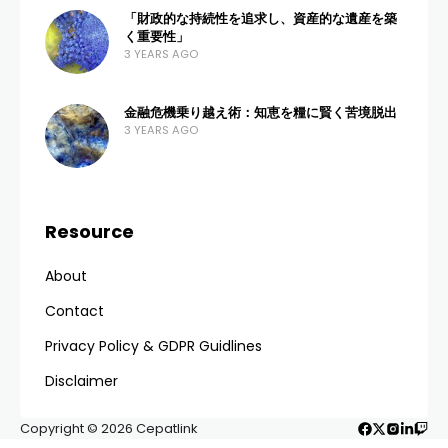
ADMIN
6 VIEWS
0 COMMENTS
4 MONTHS AGO
Mencari tahu bagaimana
cara paylater 2026
murah
telah menjadi prioritas bagi banyak
konsumen cerdas yang ingin menikmati fleksibilitas
belanja tanpa harus terbebani bunga yang
mencekik. Di tengah pergeseran ekonomi digital
yang semakin masif, layanan beli sekarang bayar
nanti (BNPL) telah bertransformasi menjadi solusi
finansial utama bagi milenial dan Gen Z. Namun,
dengan banyaknya pilihan platform di tahun 2026,
menemukan yang paling hemat biaya memerlukan
kejelian dan strategi yang tepat.