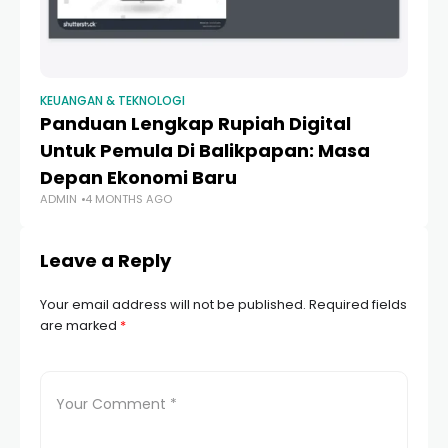
KEUANGAN & TEKNOLOGI
KE
Panduan Lengkap Rupiah Digital
D
Untuk Pemula Di Balikpapan: Masa
Me
Depan Ekonomi Baru
R
ADMIN
4 MONTHS AGO
AD
Leave a Reply
Your email address will not be published.
Required fields
are marked
*