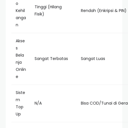
o
Tinggi (Hilang
Kehil
Rendah (Enkripsi & PIN)
Fisik)
anga
n
Akse
s
Bela
Sangat Terbatas
Sangat Luas
nja
Onlin
e
Siste
m
N/A
Bisa COD/Tunai di Gera
Top
Up