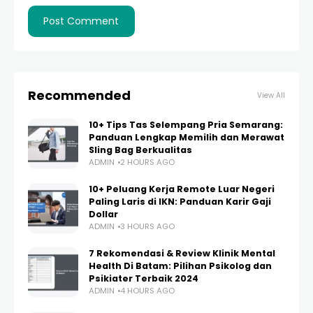
Recommended
View All
10+ Tips Tas Selempang Pria Semarang:
Panduan Lengkap Memilih dan Merawat
Sling Bag Berkualitas
ADMIN
2 HOURS AGO
10+ Peluang Kerja Remote Luar Negeri
Paling Laris di IKN: Panduan Karir Gaji
Dollar
ADMIN
3 HOURS AGO
7 Rekomendasi & Review Klinik Mental
Health Di Batam: Pilihan Psikolog dan
Psikiater Terbaik 2024
ADMIN
4 HOURS AGO