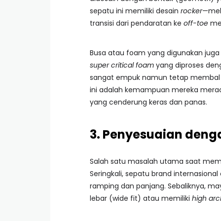
sepatu ini memiliki desain
rocker
—mel
transisi dari pendaratan ke
off-toe
men
Busa atau foam yang digunakan juga
super critical foam
yang diproses denga
sangat empuk namun tetap membal (b
ini adalah kemampuan mereka mera
yang cenderung keras dan panas.
3. Penyesuaian deng
Salah satu masalah utama saat membe
Seringkali, sepatu brand internasional
ramping dan panjang. Sebaliknya, may
lebar (wide fit) atau memiliki
high arc