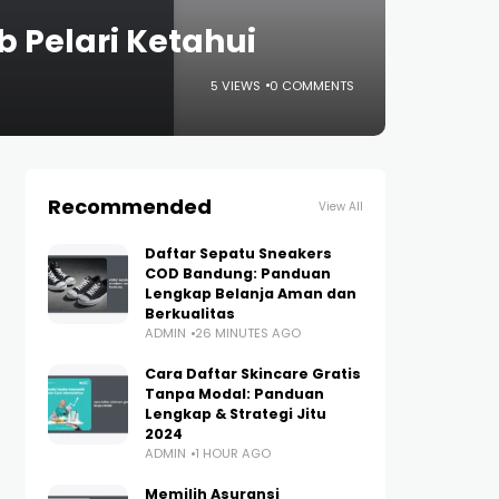
b Pelari Ketahui
5 VIEWS
0 COMMENTS
Recommended
View All
Daftar Sepatu Sneakers
COD Bandung: Panduan
Lengkap Belanja Aman dan
Berkualitas
ADMIN
26 MINUTES AGO
Cara Daftar Skincare Gratis
Tanpa Modal: Panduan
Lengkap & Strategi Jitu
2024
ADMIN
1 HOUR AGO
Memilih Asuransi