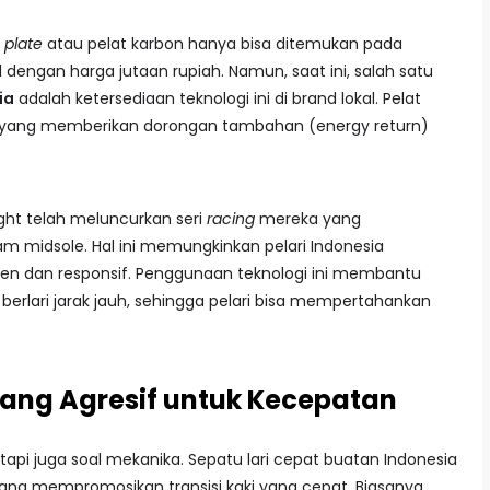
 plate
atau pelat karbon hanya bisa ditemukan pada
al dengan harga jutaan rupiah. Namun, saat ini, salah satu
ia
adalah ketersediaan teknologi ini di brand lokal. Pelat
t yang memberikan dorongan tambahan (energy return)
ight telah meluncurkan seri
racing
mereka yang
am midsole. Hal ini memungkinkan pelari Indonesia
isien dan responsif. Penggunaan teknologi ini membantu
berlari jarak jauh, sehingga pelari bisa mempertahankan
yang Agresif untuk Kecepatan
api juga soal mekanika. Sepatu lari cepat buatan Indonesia
ang mempromosikan transisi kaki yang cepat. Biasanya,