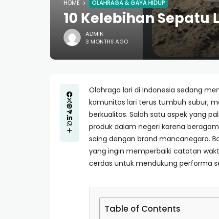
HOME
OLAHRAGA & GAYA HIDUP
10 Kelebihan Sepatu L
ADMIN
3 MONTHS AGO
Olahraga lari di Indonesia sedang me
komunitas lari terus tumbuh subur, 
berkualitas. Salah satu aspek yang palin
produk dalam negeri karena beraga
saing dengan brand mancanegara. Bai
yang ingin memperbaiki catatan wakt
cerdas untuk mendukung performa seka
Table of Contents