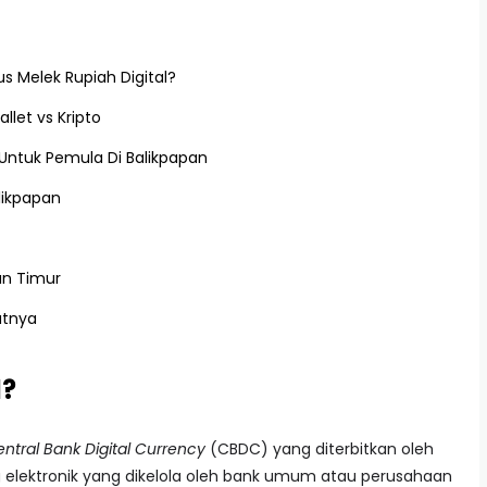
 Melek Rupiah Digital?
llet vs Kripto
 Untuk Pemula Di Balikpapan
likpapan
an Timur
utnya
l?
ntral Bank Digital Currency
(CBDC) yang diterbitkan oleh
 elektronik yang dikelola oleh bank umum atau perusahaan