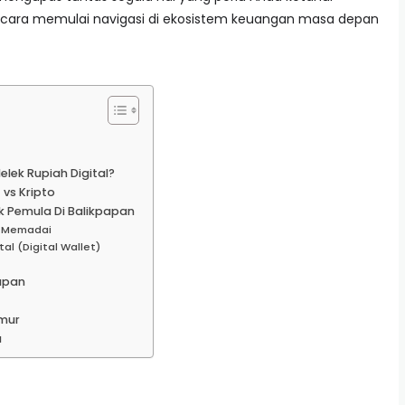
 cara memulai navigasi di ekosistem keuangan masa depan
ek Rupiah Digital?
 vs Kripto
k Pemula Di Balikpapan
g Memadai
l (Digital Wallet)
apan
imur
a