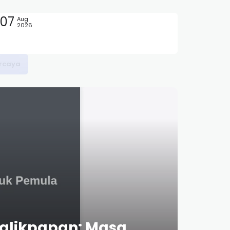
07
Aug
2026
Balikpapan: Masa