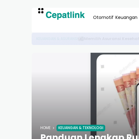
Otomotif
Keuangan
Tutorial Sepatu Lari Keren
FASHION & SPORTS
HOME
KEUANGAN & TEKNOLOGI
Panduan Lengkap Rup