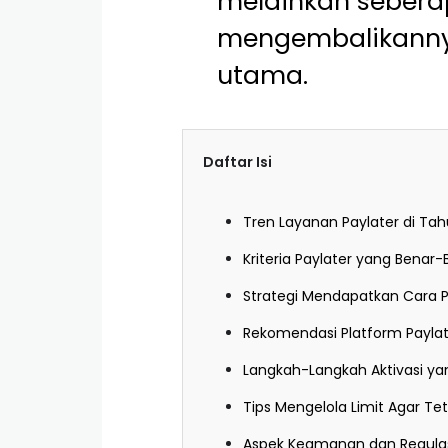
melainkan sebera
mengembalikanny
utama.
Daftar Isi
Tren Layanan Paylater di Ta
Kriteria Paylater yang Benar
Strategi Mendapatkan Cara P
Rekomendasi Platform Payla
Langkah-Langkah Aktivasi y
Tips Mengelola Limit Agar T
Aspek Keamanan dan Regulas