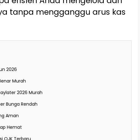
pa efisien Anda mengelola dan
a tanpa mengganggu arus kas
hun 2026
-Benar Murah
aylater 2026 Murah
ter Bunga Rendah
ang Aman
etap Hemat
i OJK Terbaru