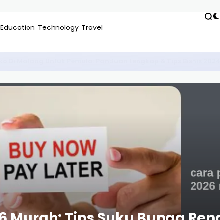
Education
Technology
Travel
Terbaik di Indonesia 2024: Review Lengkap & Tips Memilih
26 Murah: Tips Suku Bunga Re