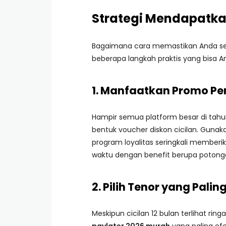
Strategi Mendapatka
Bagaimana cara memastikan Anda se
beberapa langkah praktis yang bisa A
1. Manfaatkan Promo Pe
Hampir semua platform besar di tah
bentuk voucher diskon cicilan. Gunakan
program loyalitas seringkali memberi
waktu dengan benefit berupa potong
2. Pilih Tenor yang Pali
Meskipun cicilan 12 bulan terlihat rin