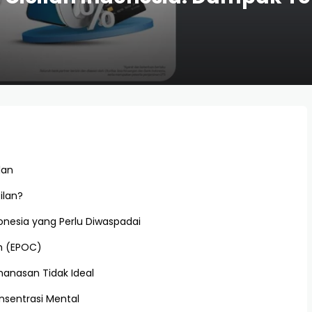
lan
ilan?
onesia yang Perlu Diwaspadai
rn (EPOC)
manasan Tidak Ideal
nsentrasi Mental