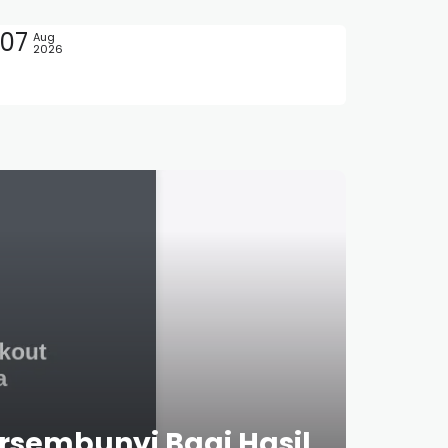
07
Aug
2026
rsembunyi Bagi Hasil