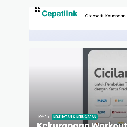
Otomotif
Keuangan
Review Paspor Online Online:
LAYANAN PUBLIK
HOME
KESEHATAN & KEBUGARAN
Kekurangan Workout 