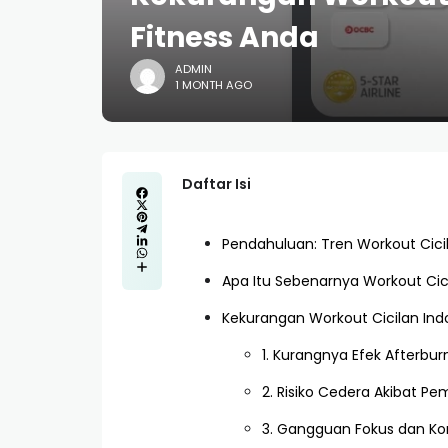
Fitness Anda
ADMIN
1 MONTH AGO
Daftar Isi
Pendahuluan: Tren Workout Cici
Apa Itu Sebenarnya Workout Cic
Kekurangan Workout Cicilan Ind
1. Kurangnya Efek Afterbu
2. Risiko Cedera Akibat Pe
3. Gangguan Fokus dan Ko