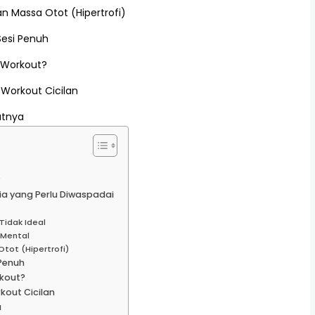
 Massa Otot (Hipertrofi)
Sesi Penuh
-Workout?
 Workout Cicilan
utnya
?
ia yang Perlu Diwaspadai
Tidak Ideal
 Mental
tot (Hipertrofi)
 Penuh
kout?
kout Cicilan
a