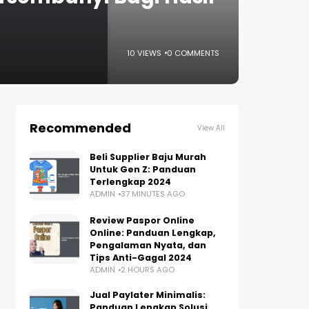
10 VIEWS
0 COMMENTS
Recommended
View All
Beli Supplier Baju Murah
Untuk Gen Z: Panduan
Terlengkap 2024
ADMIN
37 MINUTES AGO
Review Paspor Online
Online: Panduan Lengkap,
Pengalaman Nyata, dan
Tips Anti-Gagal 2024
ADMIN
2 HOURS AGO
Jual Paylater Minimalis:
Panduan Lengkap Solusi