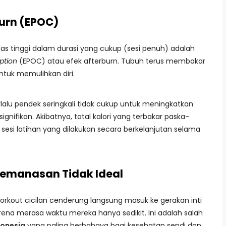
burn (EPOC)
tas tinggi dalam durasi yang cukup (sesi penuh) adalah
ption
(EPOC) atau efek afterburn. Tubuh terus membakar
untuk memulihkan diri.
rlalu pendek seringkali tidak cukup untuk meningkatkan
nifikan. Akibatnya, total kalori yang terbakar paska-
n sesi latihan yang dilakukan secara berkelanjutan selama
 Pemanasan Tidak Ideal
kout cicilan cenderung langsung masuk ke gerakan inti
a merasa waktu mereka hanya sedikit. Ini adalah salah
donesia
yang paling berbahaya bagi kesehatan sendi dan