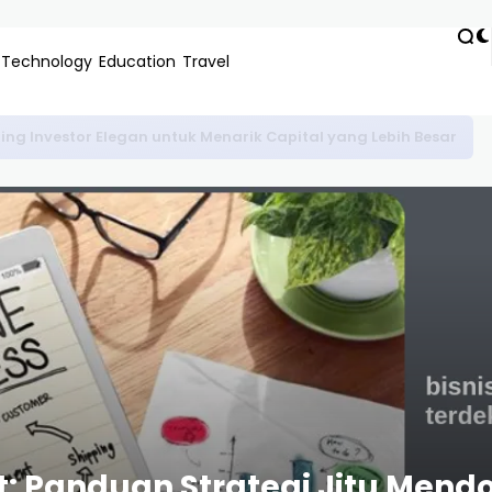
Technology
Education
Travel
uk Gen Z Cepat Cair Peluang Investasi dan Karir
t: Panduan Strategi Jitu Mendo