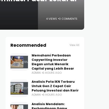
4 VIEWS
0 COMMENTS
Recommended
View All
Memahami Perbedaan
Copywriting Investor
Elegan untuk Menarik
Capital yang Lebih Besar
ADMIN
5 HOURS AGO
Analisis Peta IKN Terbaru
Untuk Gen Z Cepat Cair
Peluang Investasi dan Karir
ADMIN
6 HOURS AGO
Analisis Mendalam:
Perbandingan Game