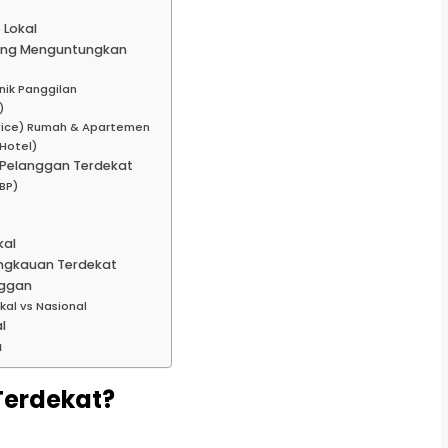
 Lokal
aling Menguntungkan
nik Panggilan
)
rvice) Rumah & Apartemen
 Hotel)
n Pelanggan Terdekat
BP)
kal
ngkauan Terdekat
nggan
kal vs Nasional
l
a
 Terdekat?