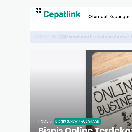
Otomotif
Keuangan
Analisis Peta IKN Terbaru Unt
EKONOMI & BISNIS
HOME
BISNIS & KEWIRAUSAHAAN
Bisnis Online Terdeka