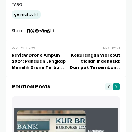
TAGS:
general bulk 1
Shares:
PREVIOUS POST
NEXT POST
Review Drone Ampuh
Kekurangan Workout
2024: Panduan Lengkap
Cicilan Indonesia:
Memilih Drone Terbaik
Dampak Tersembunyi
untuk Segala
Bagi Hasil Fitness Anda
Kebutuhan
Related Posts