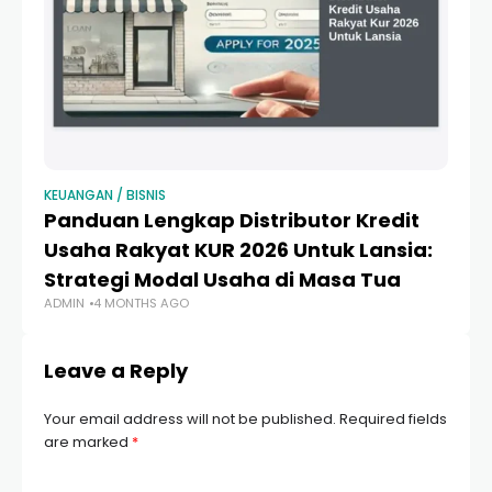
KEUANGAN / BISNIS
KEU
Panduan Lengkap Distributor Kredit
P
Usaha Rakyat KUR 2026 Untuk Lansia:
Ra
Strategi Modal Usaha di Masa Tua
d
ADMIN
4 MONTHS AGO
AD
Leave a Reply
Your email address will not be published.
Required fields
are marked
*