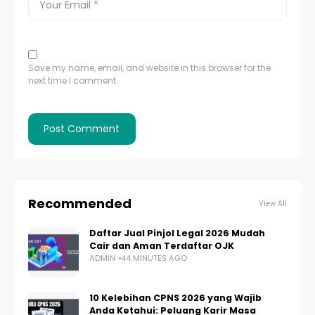
Save my name, email, and website in this browser for the
next time I comment.
Recommended
View All
Daftar Jual Pinjol Legal 2026 Mudah
Cair dan Aman Terdaftar OJK
ADMIN
44 MINUTES AGO
10 Kelebihan CPNS 2026 yang Wajib
Anda Ketahui: Peluang Karir Masa