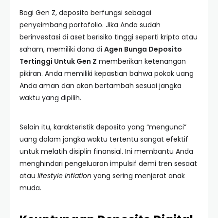
Bagi Gen Z, deposito berfungsi sebagai
penyeimbang portofolio. Jika Anda sudah
berinvestasi di aset berisiko tinggi seperti kripto atau
saham, memiliki dana di
Agen Bunga Deposito
Tertinggi Untuk Gen Z
memberikan ketenangan
pikiran. Anda memiliki kepastian bahwa pokok uang
Anda aman dan akan bertambah sesuai jangka
waktu yang dipilih.
Selain itu, karakteristik deposito yang “mengunci”
uang dalam jangka waktu tertentu sangat efektif
untuk melatih disiplin finansial. Ini membantu Anda
menghindari pengeluaran impulsif demi tren sesaat
atau
lifestyle inflation
yang sering menjerat anak
muda.