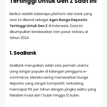
Tertinggi Untuk Gen Z Saat Ini
Berikut adalah beberapa platform dan bank yang
saat ini dikenal sebagai
Agen Bunga Deposito
Tertinggi Untuk Gen Z
di Indonesia. Data ini
dikumpulkan berdasarkan tren pasar terbaru di
tahun 2024:
1. SeaBank
SeaBank merupakan salah satu pemain utama
yang sangat populer di kalangan pengguna e-
commerce. Mereka sering menawarkan bunga
deposito yang sangat kompetitif, terkadang
mencapai 6% per tahun dengan jangka waktu yang
fleksibel mulai dari 1 bulan hingga 12 bulan.