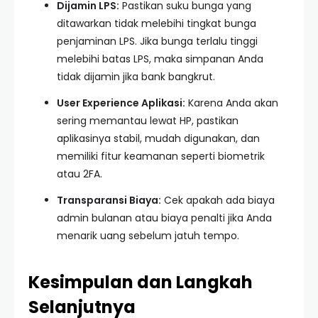
Dijamin LPS:
Pastikan suku bunga yang
ditawarkan tidak melebihi tingkat bunga
penjaminan LPS. Jika bunga terlalu tinggi
melebihi batas LPS, maka simpanan Anda
tidak dijamin jika bank bangkrut.
User Experience Aplikasi:
Karena Anda akan
sering memantau lewat HP, pastikan
aplikasinya stabil, mudah digunakan, dan
memiliki fitur keamanan seperti biometrik
atau 2FA.
Transparansi Biaya:
Cek apakah ada biaya
admin bulanan atau biaya penalti jika Anda
menarik uang sebelum jatuh tempo.
Kesimpulan dan Langkah
Selanjutnya