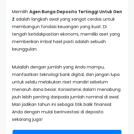
Memilih
Agen Bunga Deposito Tertinggi Untuk Gen
Z
adalah langkah awal yang sangat cerdas untuk
membangun fondasi keuangan yang kuat. Di
tengah ketidakpastian ekonomi, memiliki aset yang
memberikan imbal hasil pasti adalah sebuah
keunggulan.
Mulailah dengan jumlah yang Anda mampu,
manfaatkan teknologi bank digital, dan jangan lupa
untuk selalu melakukan riset mandiri sebelum
menaruh dana besar. Konsistensi dalam menabung
jauh lebih penting daripada jumlah nominal di awal.
Mari jadikan tahun ini sebagai titik balik finansial
Anda dengan mulai berinvestasi di deposito
sekarang juga!