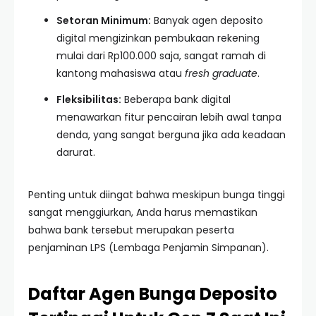
Setoran Minimum:
Banyak agen deposito
digital mengizinkan pembukaan rekening
mulai dari Rp100.000 saja, sangat ramah di
kantong mahasiswa atau
fresh graduate
.
Fleksibilitas:
Beberapa bank digital
menawarkan fitur pencairan lebih awal tanpa
denda, yang sangat berguna jika ada keadaan
darurat.
Penting untuk diingat bahwa meskipun bunga tinggi
sangat menggiurkan, Anda harus memastikan
bahwa bank tersebut merupakan peserta
penjaminan LPS (Lembaga Penjamin Simpanan).
Daftar Agen Bunga Deposito