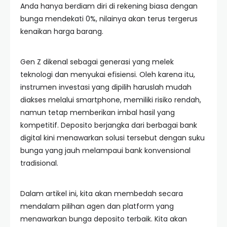
Anda hanya berdiam diri di rekening biasa dengan
bunga mendekati 0%, nilainya akan terus tergerus
kenaikan harga barang.
Gen Z dikenal sebagai generasi yang melek
teknologi dan menyukai efisiensi. Oleh karena itu,
instrumen investasi yang dipilih haruslah mudah
diakses melalui smartphone, memiliki risiko rendah,
namun tetap memberikan imbal hasil yang
kompetitif. Deposito berjangka dari berbagai bank
digital kini menawarkan solusi tersebut dengan suku
bunga yang jauh melampaui bank konvensional
tradisional.
Dalam artikel ini, kita akan membedah secara
mendalam pilihan agen dan platform yang
menawarkan bunga deposito terbaik. Kita akan