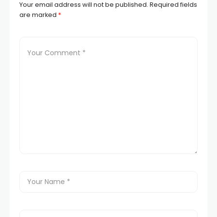
Your email address will not be published.
Required fields
are marked
*