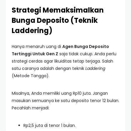
Strategi Memaksimalkan
Bunga Deposito (Teknik
Laddering)
Hanya menaruh uang di
Agen Bunga Deposito
Tertinggi Untuk Gen Z
saja tidak cukup. Anda perlu
strategi cerdas agar likuiditas tetap terjaga. Salah
satu caranya adalah dengan teknik
Laddering
(Metode Tangga).
Misalnya, Anda memiliki uang Rp10 juta. Jangan
masukan semuanya ke satu deposito tenor 12 bulan.
Pecahlah menjadi:
Rp2,5 juta di tenor 1 bulan.