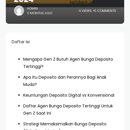
ADMIN
4 VIEWS
0 COMMENTS
3 MONTHS AGO
Daftar Isi:
Mengapa Gen Z Butuh Agen Bunga Deposito
Tertinggi?
Apa Itu Deposito dan Perannya Bagi Anak
Muda?
Keuntungan Deposito Digital vs Konvensional
Daftar Agen Bunga Deposito Tertinggi Untuk
Gen Z Saat Ini
Strategi Memaksimalkan Bunga Deposito