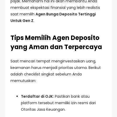
pajak. Memahami hal ini akan membantu Anda
membuat ekspektasi finansial yang lebih realistis
saat memilih
Agen Bunga Deposito Tertinggi
Untuk Gen Z
.
Tips Memilih Agen Deposito
yang Aman dan Terpercaya
Saat mencari tempat menginvestasikan uang,
keamanan harus menjadi prioritas utama. Berikut
adalah checklist singkat sebelum Anda
memutuskan:
Terdaftar di OJK:
Pastikan bank atau
platform tersebut memiliki izin resmi dari
Otoritas Jasa Keuangan.