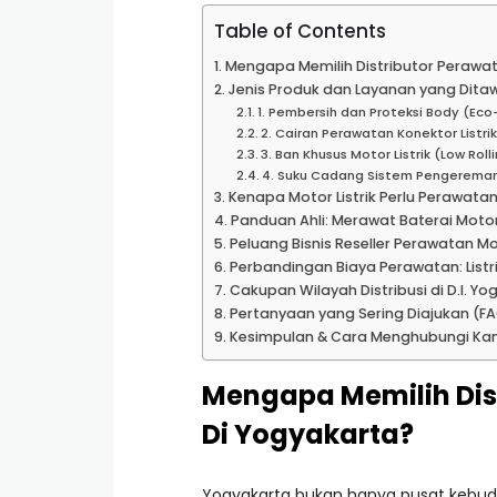
Table of Contents
Mengapa Memilih Distributor Perawata
Jenis Produk dan Layanan yang Dita
1. Pembersih dan Proteksi Body (Eco
2. Cairan Perawatan Konektor Listri
3. Ban Khusus Motor Listrik (Low Rol
4. Suku Cadang Sistem Pengerema
Kenapa Motor Listrik Perlu Perawata
Panduan Ahli: Merawat Baterai Motor 
Peluang Bisnis Reseller Perawatan Mot
Perbandingan Biaya Perawatan: Listri
Cakupan Wilayah Distribusi di D.I. Y
Pertanyaan yang Sering Diajukan (F
Kesimpulan & Cara Menghubungi Ka
Mengapa Memilih Dist
Di Yogyakarta?
Yogyakarta bukan hanya pusat kebuda