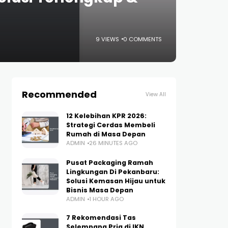
9 VIEWS
0 COMMENTS
Recommended
View All
12 Kelebihan KPR 2026:
Strategi Cerdas Membeli
Rumah di Masa Depan
ADMIN
26 MINUTES AGO
Pusat Packaging Ramah
Lingkungan Di Pekanbaru:
Solusi Kemasan Hijau untuk
Bisnis Masa Depan
ADMIN
1 HOUR AGO
7 Rekomendasi Tas
Selempang Pria di IKN