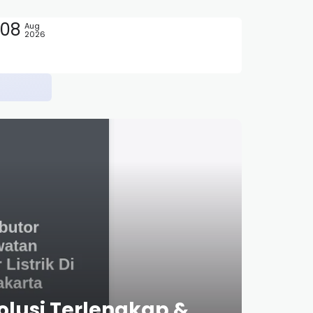
08
Aug
2026
sa Depan
Solusi Terlengkap &