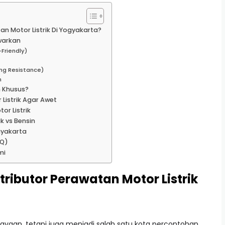
n Motor Listrik Di Yogyakarta?
warkan
-Friendly)
k
ling Resistance)
n
n Khusus?
Listrik Agar Awet
or Listrik
k vs Bensin
ogyakarta
AQ)
mi
ributor Perawatan Motor Listrik
yaan, tetapi juga menjadi salah satu kota percontohan