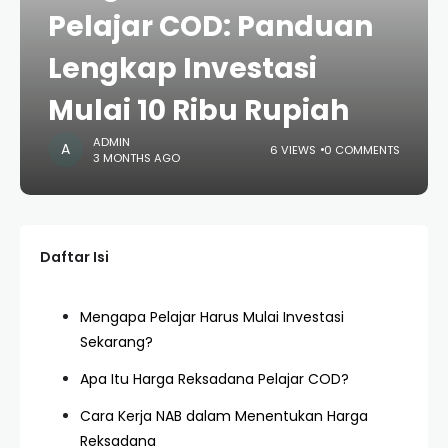
Pelajar COD: Panduan
Lengkap Investasi
Mulai 10 Ribu Rupiah
ADMIN
6 VIEWS
0 COMMENTS
3 MONTHS AGO
Daftar Isi
Mengapa Pelajar Harus Mulai Investasi
Sekarang?
Apa Itu Harga Reksadana Pelajar COD?
Cara Kerja NAB dalam Menentukan Harga
Reksadana