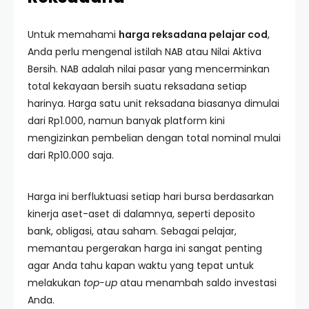
Untuk memahami
harga reksadana pelajar cod
,
Anda perlu mengenal istilah NAB atau Nilai Aktiva
Bersih. NAB adalah nilai pasar yang mencerminkan
total kekayaan bersih suatu reksadana setiap
harinya. Harga satu unit reksadana biasanya dimulai
dari Rp1.000, namun banyak platform kini
mengizinkan pembelian dengan total nominal mulai
dari Rp10.000 saja.
Harga ini berfluktuasi setiap hari bursa berdasarkan
kinerja aset-aset di dalamnya, seperti deposito
bank, obligasi, atau saham. Sebagai pelajar,
memantau pergerakan harga ini sangat penting
agar Anda tahu kapan waktu yang tepat untuk
melakukan
top-up
atau menambah saldo investasi
Anda.