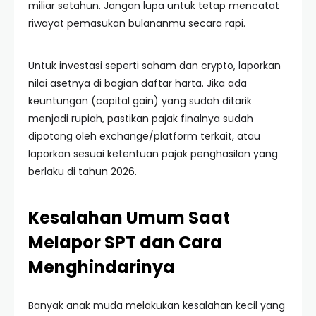
miliar setahun. Jangan lupa untuk tetap mencatat
riwayat pemasukan bulananmu secara rapi.
Untuk investasi seperti saham dan crypto, laporkan
nilai asetnya di bagian daftar harta. Jika ada
keuntungan (capital gain) yang sudah ditarik
menjadi rupiah, pastikan pajak finalnya sudah
dipotong oleh exchange/platform terkait, atau
laporkan sesuai ketentuan pajak penghasilan yang
berlaku di tahun 2026.
Kesalahan Umum Saat
Melapor SPT dan Cara
Menghindarinya
Banyak anak muda melakukan kesalahan kecil yang