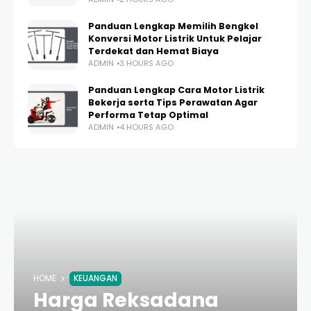
Panduan Lengkap Memilih Bengkel
Konversi Motor Listrik Untuk Pelajar
Terdekat dan Hemat Biaya
ADMIN
3 HOURS AGO
Panduan Lengkap Cara Motor Listrik
Bekerja serta Tips Perawatan Agar
Performa Tetap Optimal
ADMIN
4 HOURS AGO
HOME
KEUANGAN
Harga Reksadana