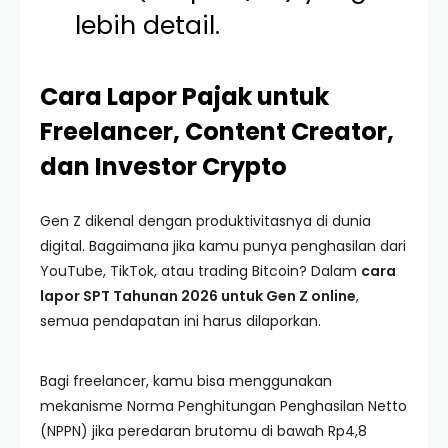
lebih detail.
Cara Lapor Pajak untuk
Freelancer, Content Creator,
dan Investor Crypto
Gen Z dikenal dengan produktivitasnya di dunia
digital. Bagaimana jika kamu punya penghasilan dari
YouTube, TikTok, atau trading Bitcoin? Dalam
cara
lapor SPT Tahunan 2026 untuk Gen Z online
,
semua pendapatan ini harus dilaporkan.
Bagi freelancer, kamu bisa menggunakan
mekanisme Norma Penghitungan Penghasilan Netto
(NPPN) jika peredaran brutomu di bawah Rp4,8