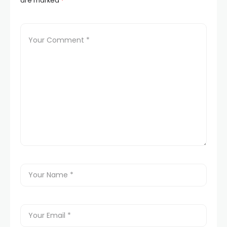
are marked
*