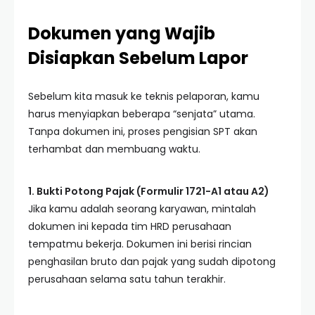
Dokumen yang Wajib
Disiapkan Sebelum Lapor
Sebelum kita masuk ke teknis pelaporan, kamu
harus menyiapkan beberapa “senjata” utama.
Tanpa dokumen ini, proses pengisian SPT akan
terhambat dan membuang waktu.
1. Bukti Potong Pajak (Formulir 1721-A1 atau A2)
Jika kamu adalah seorang karyawan, mintalah
dokumen ini kepada tim HRD perusahaan
tempatmu bekerja. Dokumen ini berisi rincian
penghasilan bruto dan pajak yang sudah dipotong
perusahaan selama satu tahun terakhir.