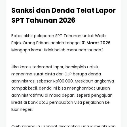
Sanksi dan Denda Telat Lapor
SPT Tahunan 2026
Batas akhir pelaporan SPT Tahunan untuk Wajib
Pajak Orang Pribadi adalah tanggal
31 Maret 2026
.
Mengapa kamu tidak boleh menunda-nunda?
Jika kamu terlambat lapor, bersiaplah untuk
menerima surat cinta dari DJP berupa denda
administrasi sebesar Rp100.000. Meskipun angkanya
tampak kecil, denda ini bisa menghambat urusan
administratifmu di masa depan, seperti pengajuan
kredit di bank atau pembuatan visa perjalanan ke
luar negeri.
Oleh karena itu, sangat disarankan untuk melakukan