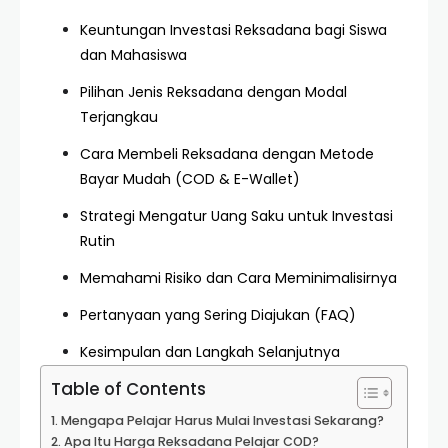
Keuntungan Investasi Reksadana bagi Siswa
dan Mahasiswa
Pilihan Jenis Reksadana dengan Modal
Terjangkau
Cara Membeli Reksadana dengan Metode
Bayar Mudah (COD & E-Wallet)
Strategi Mengatur Uang Saku untuk Investasi
Rutin
Memahami Risiko dan Cara Meminimalisirnya
Pertanyaan yang Sering Diajukan (FAQ)
Kesimpulan dan Langkah Selanjutnya
Table of Contents
Mengapa Pelajar Harus Mulai Investasi Sekarang?
Apa Itu Harga Reksadana Pelajar COD?