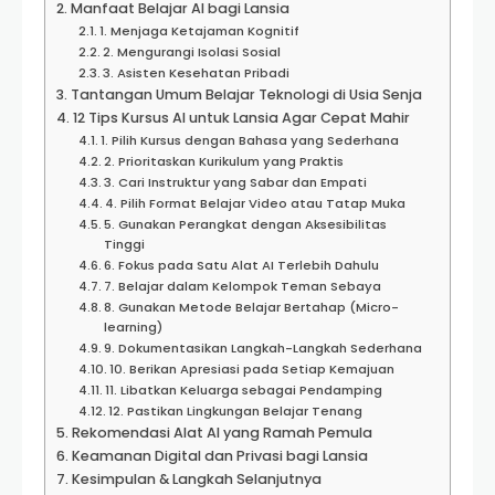
Manfaat Belajar AI bagi Lansia
1. Menjaga Ketajaman Kognitif
2. Mengurangi Isolasi Sosial
3. Asisten Kesehatan Pribadi
Tantangan Umum Belajar Teknologi di Usia Senja
12 Tips Kursus AI untuk Lansia Agar Cepat Mahir
1. Pilih Kursus dengan Bahasa yang Sederhana
2. Prioritaskan Kurikulum yang Praktis
3. Cari Instruktur yang Sabar dan Empati
4. Pilih Format Belajar Video atau Tatap Muka
5. Gunakan Perangkat dengan Aksesibilitas
Tinggi
6. Fokus pada Satu Alat AI Terlebih Dahulu
7. Belajar dalam Kelompok Teman Sebaya
8. Gunakan Metode Belajar Bertahap (Micro-
learning)
9. Dokumentasikan Langkah-Langkah Sederhana
10. Berikan Apresiasi pada Setiap Kemajuan
11. Libatkan Keluarga sebagai Pendamping
12. Pastikan Lingkungan Belajar Tenang
Rekomendasi Alat AI yang Ramah Pemula
Keamanan Digital dan Privasi bagi Lansia
Kesimpulan & Langkah Selanjutnya