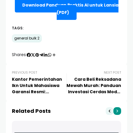
Download Panduan Praktis AI untuk Lansia
(PDF)
TAGS:
general bulk 2
Shares:
PREVIOUS POST
NEXT POST
Kantor Pemerintahan
Cara Beli Reksadana
Ikn Untuk Mahasiswa
Mewah Murah: Panduan
Garansi Resmi:
Investasi Cerdas Modal
Panduan Lengkap
Kecil Hasil Maksimal
Peluang Magang dan
Related Posts
Karir