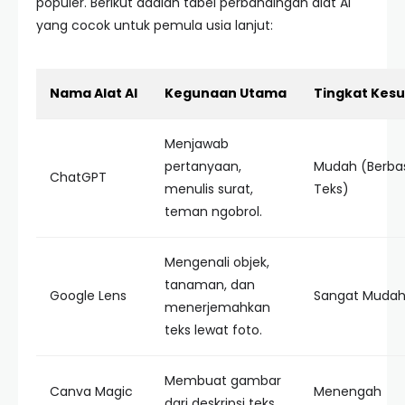
populer. Berikut adalah tabel perbandingan alat AI
yang cocok untuk pemula usia lanjut:
Nama Alat AI
Kegunaan Utama
Tingkat Kesu
Menjawab
pertanyaan,
Mudah (Berbas
ChatGPT
menulis surat,
Teks)
teman ngobrol.
Mengenali objek,
tanaman, dan
Google Lens
Sangat Muda
menerjemahkan
teks lewat foto.
Membuat gambar
Canva Magic
Menengah
dari deskripsi teks