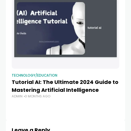
TECHNOLOGY/EDUCATION
TE
Tutorial AI: The Ultimate 2024 Guide to
15
Mastering Artificial Intelligence
P
ADMIN
3 MONTHS AGO
Pr
AD
Leave a Reply