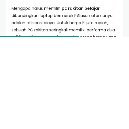
Mengapa harus memilih
pc rakitan pelajar
dibandingkan laptop bermerek? Alasan utamanya
adalah efisiensi biaya. Untuk harga 5 juta rupiah,
sebuah PC rakitan seringkali memiliki performa dua
kali lipat dibandingkan laptop di rentang harga yang
sama. Ini sangat penting mengingat beban kerja
pelajar sekarang tidak hanya mengetik di Word, tapi
juga meeting via Zoom, editing video ringan, hingga
browsing dengan puluhan tab terbuka.
Selain itu, aspek E-E-A-T (Expertise,
Authoritativeness, Trustworthiness) dalam dunia
teknologi menekankan bahwa perangkat yang
dapat ditingkatkan (upgradable) memiliki nilai
investasi yang lebih baik. Jika di kemudian hari
pelajar membutuhkan RAM lebih besar untuk
kebutuhan desain grafis, mereka cukup membeli