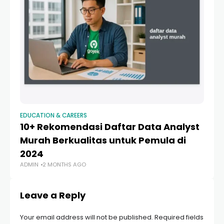
EDUCATION & CAREERS
ED
10+ Rekomendasi Daftar Data Analyst
P
Murah Berkualitas untuk Pemula di
Ca
2024
St
ADMIN
2 MONTHS AGO
AD
Leave a Reply
Your email address will not be published.
Required fields