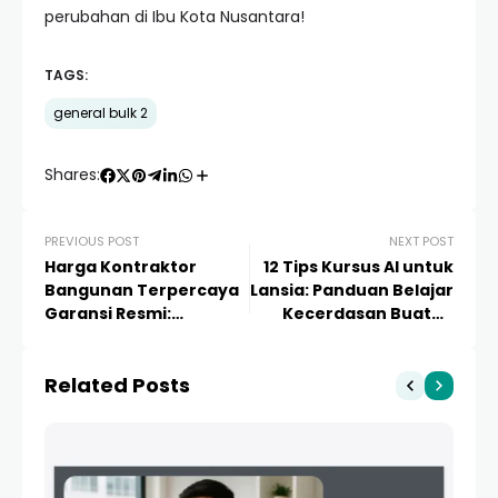
perubahan di Ibu Kota Nusantara!
TAGS:
general bulk 2
Shares:
PREVIOUS POST
NEXT POST
Harga Kontraktor
12 Tips Kursus AI untuk
Bangunan Terpercaya
Lansia: Panduan Belajar
Garansi Resmi:
Kecerdasan Buatan
Panduan Estimasi dan
dengan Mudah
Tips Memilih Jasa
Related Posts
Profesional