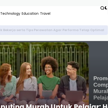
Technology
Education
Travel
k Bekerja serta Tips Perawatan Agar Performa Tetap Optimal
uting Murah Untuk Pelajar: H