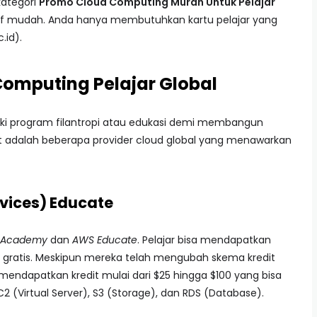
kategori
Promo Cloud Computing Murah Untuk Pelajar
latif mudah. Anda hanya membutuhkan kartu pelajar yang
.id).
Computing Pelajar Global
iki program filantropi atau edukasi demi membangun
ut adalah beberapa provider cloud global yang menawarkan
vices) Educate
 Academy
dan
AWS Educate
. Pelajar bisa mendapatkan
 gratis. Meskipun mereka telah mengubah skema kredit
li mendapatkan kredit mulai dari $25 hingga $100 yang bisa
(Virtual Server), S3 (Storage), dan RDS (Database).