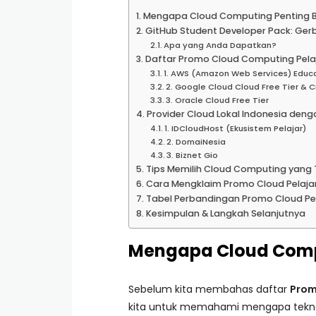
Mengapa Cloud Computing Penting Ba
GitHub Student Developer Pack: Ge
Apa yang Anda Dapatkan?
Daftar Promo Cloud Computing Pelaj
1. AWS (Amazon Web Services) Educ
2. Google Cloud Cloud Free Tier & C
3. Oracle Cloud Free Tier
Provider Cloud Lokal Indonesia deng
1. IDCloudHost (Ekusistem Pelajar)
2. DomaiNesia
3. Biznet Gio
Tips Memilih Cloud Computing yang
Cara Mengklaim Promo Cloud Pelaja
Tabel Perbandingan Promo Cloud Pe
Kesimpulan & Langkah Selanjutnya
Mengapa Cloud Compu
Sebelum kita membahas daftar
Prom
kita untuk memahami mengapa teknol