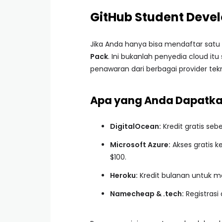
GitHub Student Deve
Jika Anda hanya bisa mendaftar satu ha
Pack
. Ini bukanlah penyedia cloud it
penawaran dari berbagai provider tekn
Apa yang Anda Dapatk
DigitalOcean:
Kredit gratis seb
Microsoft Azure:
Akses gratis k
$100.
Heroku:
Kredit bulanan untuk me
Namecheap & .tech:
Registrasi