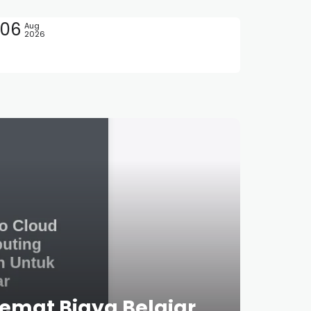
06
Aug
2026
emat Biaya Belajar