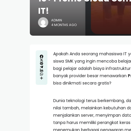
IT!
ADMIN
4 MONTHS AGO
Apakah Anda seorang mahasiswa IT y
siswa SMK yang ingin mencoba belaja
bagi pelajar adalah biaya infrastruk
banyak provider besar menawarkan
P
bisa dinikmati secara gratis?
Dunia teknologi terus berkembang, 
nilai tambah, melainkan kebutuhan d
menjalankan server, menyimpan dat
tanpa harus memiliki perangkat keras
menemukan berbagai penawaran menar