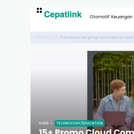
Otomotif
Keuangan
Panduan Lengkap Cara Motor Listri
OTOMOTIF
HOME
TECHNOLOGY/EDUCATION
15+ Promo Cloud Comp