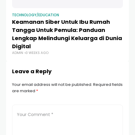
TECHNOLOGY/EDUCATION
TE
Keamanan Siber Untuk Ibu Rumah
12
Tangga Untuk Pemula: Panduan
P
Lengkap Melindungi Keluarga di Dunia
d
AD
Digital
ADMIN
3 WEEKS AGO
Leave a Reply
Your email address will not be published.
Required fields
are marked
*