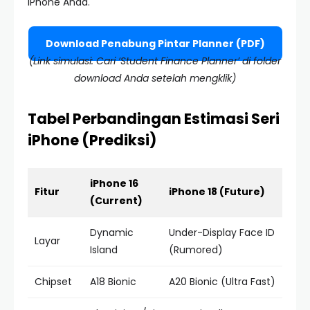
iPhone Anda.
Download Penabung Pintar Planner (PDF)
(Link simulasi: Cari ‘Student Finance Planner’ di folder
download Anda setelah mengklik)
Tabel Perbandingan Estimasi Seri
iPhone (Prediksi)
iPhone 16
Fitur
iPhone 18 (Future)
(Current)
Dynamic
Under-Display Face ID
Layar
Island
(Rumored)
Chipset
A18 Bionic
A20 Bionic (Ultra Fast)