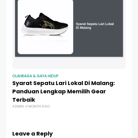
OLAHRAGA & GAYA HIDUP
OL
Syarat Sepatu Lari Lokal Di Malang:
10
Panduan Lengkap Memilih Gear
2
AD
Terbaik
ADMIN
1 MONTH AGO
Leave a Reply