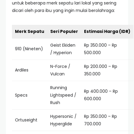
untuk beberapa merk sepatu lari lokal yang sering
dicari oleh para ibu yang ingin mulai berolahraga:
Merk Sepatu
Seri Populer
Estimasi Harga (IDR)
Geist Ekiden
Rp 350.000 – Rp
910 (Nineten)
/ Hyperion
500.000
N-Force /
Rp 200.000 – Rp
Ardiles
Vulcan
350.000
Running
Rp 400.000 – Rp
Specs
Lightspeed /
600.000
Rush
Hypersonic /
Rp 350.000 – Rp
Ortuseight
Hyperglide
700.000