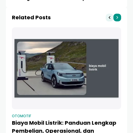
Instagrammable
Suksesnya
Related Posts
OTOMOTIF
OT
Biaya Mobil Listrik: Panduan Lengkap
Ja
Pembelian, Operasional, dan
d