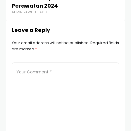
Perawatan 2024
SP
ADMIN
3 WEEKS AGO
AD
Leave a Reply
Your email address will not be published.
Required fields
are marked
*