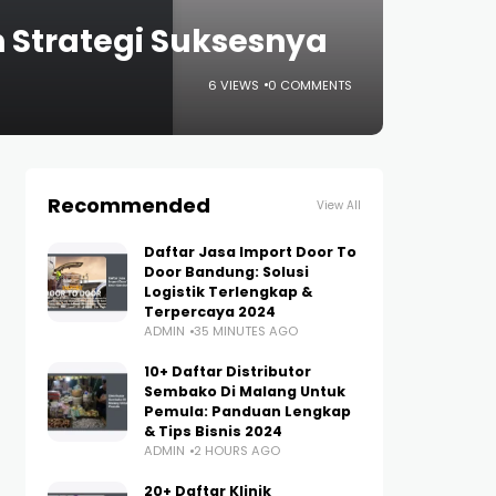
 Strategi Suksesnya
6 VIEWS
0 COMMENTS
Recommended
View All
Daftar Jasa Import Door To
Door Bandung: Solusi
Logistik Terlengkap &
Terpercaya 2024
ADMIN
35 MINUTES AGO
10+ Daftar Distributor
Sembako Di Malang Untuk
Pemula: Panduan Lengkap
& Tips Bisnis 2024
ADMIN
2 HOURS AGO
20+ Daftar Klinik