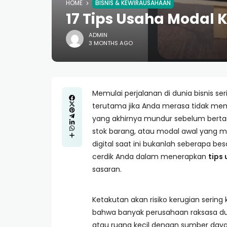
HOME
BISNIS & KEWIRAUSAHAAN
17 Tips Usaha Modal 
ADMIN
3 MONTHS AGO
Memulai perjalanan di dunia bisnis ser
terutama jika Anda merasa tidak memi
yang akhirnya mundur sebelum bertaru
stok barang, atau modal awal yang me
digital saat ini bukanlah seberapa b
cerdik Anda dalam menerapkan
tips
sasaran.
Ketakutan akan risiko kerugian sering
bahwa banyak perusahaan raksasa du
atau ruang kecil dengan sumber daya y