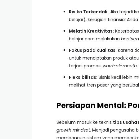
Risiko Terkendali:
Jika terjadi 
belajar), kerugian finansial An
Melatih Kreativitas:
Keterbatas
belajar cara melakukan
bootstr
Fokus pada Kualitas:
Karena ti
untuk menciptakan produk atau
terjadi promosi
word-of-mouth
.
Fleksibilitas:
Bisnis kecil lebih
melihat tren pasar yang berub
Persiapan Mental: P
Sebelum masuk ke teknis
tips usaha
growth mindset
. Menjadi pengusaha 
membangun sistem yang memberikan n