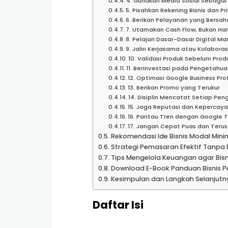
4. Gunakan Media Sosial Sebagai 
5. Pisahkan Rekening Bisnis dan Pr
6. Berikan Pelayanan yang Bersa
7. Utamakan Cash Flow, Bukan Han
8. Pelajari Dasar-Dasar Digital Ma
9. Jalin Kerjasama atau Kolaboras
10. Validasi Produk Sebelum Prod
11. Berinvestasi pada Pengetahua
12. Optimasi Google Business Prof
13. Berikan Promo yang Terukur
14. Disiplin Mencatat Setiap Pen
15. Jaga Reputasi dan Kepercay
16. Pantau Tren dengan Google 
17. Jangan Cepat Puas dan Terus
Rekomendasi Ide Bisnis Modal Mini
Strategi Pemasaran Efektif Tanpa 
Tips Mengelola Keuangan agar Bisn
Download E-Book Panduan Bisnis 
Kesimpulan dan Langkah Selanjutn
Daftar Isi