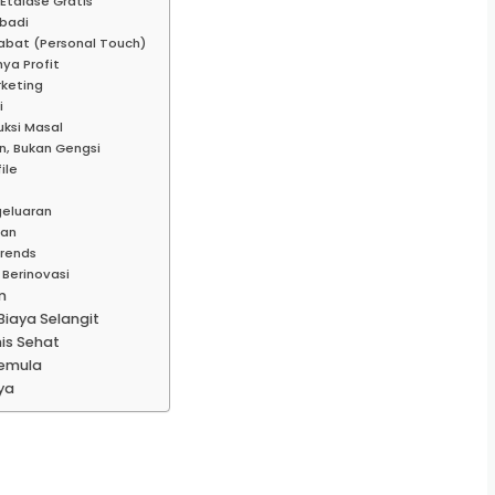
Etalase Gratis
ibadi
habat (Personal Touch)
ya Profit
rketing
i
uksi Masal
n, Bukan Gengsi
ile
geluaran
aan
Trends
 Berinovasi
m
Biaya Selangit
is Sehat
Pemula
ya