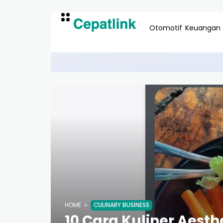
Otomotif
Keuangan
Jual Beasiswa Budget Unik
EDUCATION FUNDING
HOME
CULINARY BUSINESS
10 Cara Kuliner Aesthe