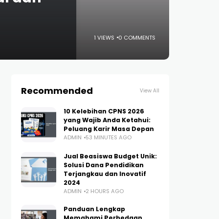
1 VIEWS
0 COMMENTS
Recommended
View All
10 Kelebihan CPNS 2026
yang Wajib Anda Ketahui:
Peluang Karir Masa Depan
ADMIN
53 MINUTES AGO
Jual Beasiswa Budget Unik:
Solusi Dana Pendidikan
Terjangkau dan Inovatif
2024
ADMIN
2 HOURS AGO
Panduan Lengkap
Memahami Perbedaan