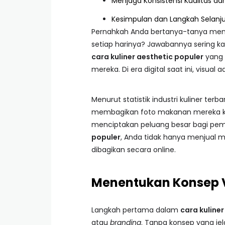
Menjaga Konsistensi Kualitas dan
Kesimpulan dan Langkah Selanj
Pernahkah Anda bertanya-tanya menga
setiap harinya? Jawabannya sering ka
cara kuliner aesthetic populer
yang 
mereka. Di era digital saat ini, visual 
Menurut statistik industri kuliner ter
membagikan foto makanan mereka ke
menciptakan peluang besar bagi pem
populer
, Anda tidak hanya menjual 
dibagikan secara online.
Menentukan Konsep V
Langkah pertama dalam
cara kuline
atau
branding
. Tanpa konsep yang jel