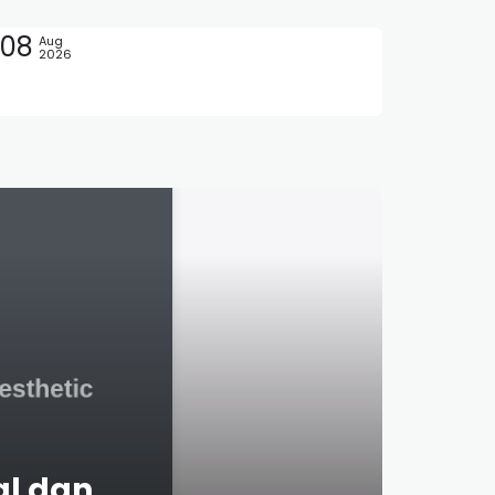
08
Aug
2026
al dan