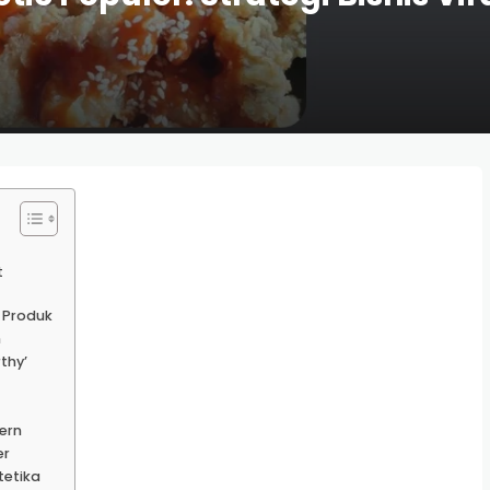
t
 Produk
n
thy’
ern
er
tetika