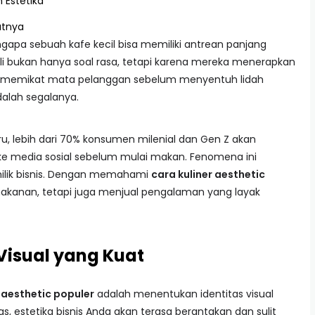
 Estetika
utnya
pa sebuah kafe kecil bisa memiliki antrean panjang
li bukan hanya soal rasa, tetapi karena mereka menerapkan
memikat mata pelanggan sebelum menyentuh lidah
adalah segalanya.
baru, lebih dari 70% konsumen milenial dan Gen Z akan
 media sosial sebelum mulai makan. Fenomena ini
ilik bisnis. Dengan memahami
cara kuliner aesthetic
makanan, tetapi juga menjual pengalaman yang layak
isual yang Kuat
r aesthetic populer
adalah menentukan identitas visual
as, estetika bisnis Anda akan terasa berantakan dan sulit