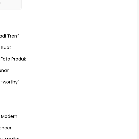
a
adi Tren?
 Kuat
Foto Produk
kanan
-worthy’
r Modern
uencer