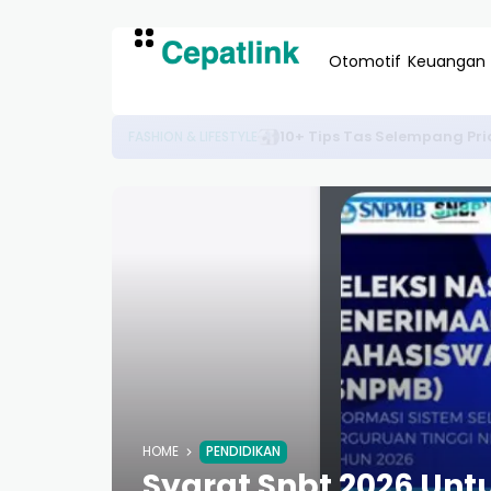
Otomotif
Keuangan
10+ Peluang Kerja Remote Lua
KARIR & TEKNOLOGI
HOME
PENDIDIKAN
Syarat Snbt 2026 Un