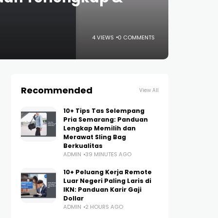
4 VIEWS
0 COMMENTS
Recommended
View All
10+ Tips Tas Selempang
Pria Semarang: Panduan
Lengkap Memilih dan
Merawat Sling Bag
Berkualitas
ADMIN
39 MINUTES AGO
10+ Peluang Kerja Remote
Luar Negeri Paling Laris di
IKN: Panduan Karir Gaji
Dollar
ADMIN
2 HOURS AGO