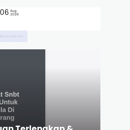
06
Aug
2026
uan Terlengkap &