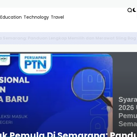
Education
Technology
Travel
r Negeri Paling Laris di IKN: Panduan Karir Gaji Dollar
tuk Pemula Di Semarang: Pand