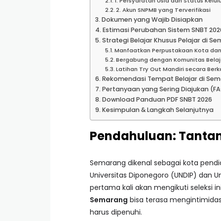
1. Persyaratan Usia dan Status Kelul
2. Akun SNPMB yang Terverifikasi
Dokumen yang Wajib Disiapkan
Estimasi Perubahan Sistem SNBT 202
Strategi Belajar Khusus Pelajar di S
Manfaatkan Perpustakaan Kota dan 
Bergabung dengan Komunitas Belaja
Latihan Try Out Mandiri secara Berk
Rekomendasi Tempat Belajar di Se
Pertanyaan yang Sering Diajukan (F
Download Panduan PDF SNBT 2026
Kesimpulan & Langkah Selanjutnya
Pendahuluan: Tantan
Semarang dikenal sebagai kota pendid
Universitas Diponegoro (UNDIP) dan U
pertama kali akan mengikuti seleksi
Semarang
bisa terasa mengintimidas
harus dipenuhi.