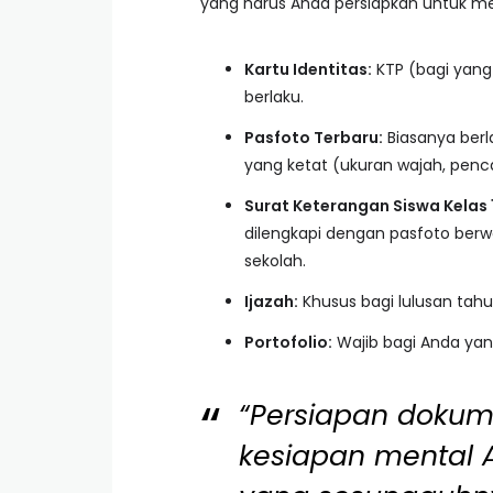
yang harus Anda persiapkan untuk 
Kartu Identitas:
KTP (bagi yang
berlaku.
Pasfoto Terbaru:
Biasanya berl
yang ketat (ukuran wajah, penca
Surat Keterangan Siswa Kelas 
dilengkapi dengan pasfoto berw
sekolah.
Ijazah:
Khusus bagi lulusan tah
Portofolio:
Wajib bagi Anda yan
“Persiapan doku
kesiapan mental