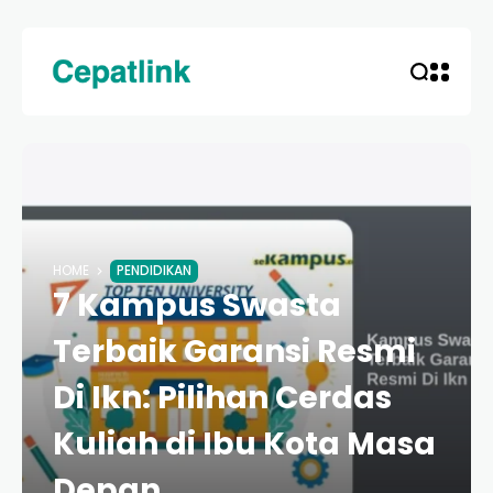
HOME
PENDIDIKAN
7 Kampus Swasta
Terbaik Garansi Resmi
Di Ikn: Pilihan Cerdas
Kuliah di Ibu Kota Masa
Depan