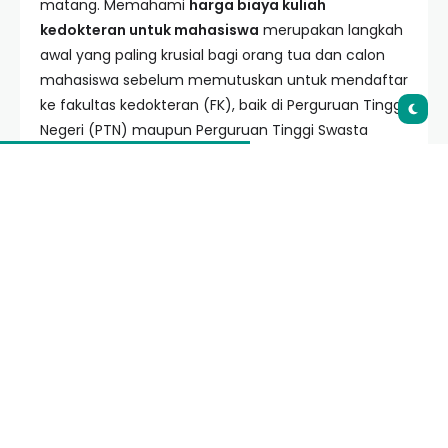
matang. Memahami
harga biaya kuliah
kedokteran untuk mahasiswa
merupakan langkah
awal yang paling krusial bagi orang tua dan calon
mahasiswa sebelum memutuskan untuk mendaftar
ke fakultas kedokteran (FK), baik di Perguruan Tinggi
Negeri (PTN) maupun Perguruan Tinggi Swasta
(PTS).
Dalam artikel ini, kita akan membedah secara
mendalam rincian biaya, mulai dari uang pangkal,
biaya per semester, hingga biaya tersembunyi
seperti alat praktikum dan biaya hidup. Dengan
informasi yang transparan, Anda dapat
merencanakan pendidikan masa depan tanpa
harus terkejut di tengah jalan oleh biaya yang tidak
terduga.