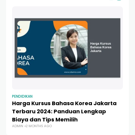
PENDIDIKAN
PE
Harga Kursus Bahasa Korea Jakarta
R
Terbaru 2024: Panduan Lengkap
Pa
Biaya dan Tips Memilih
T
ADMIN
2 MONTHS AGO
AD