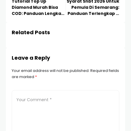
Tutorial Top Up
Syarat Snbt 2026 Untuk
Diamond Murah Bisa
Pemula Di Semarang:
COD: Panduan Lengkap
Panduan Terlengkap &
& Terpercaya 2024
Strategi Lolos PTN
Related Posts
Leave a Reply
Your email address will not be published.
Required fields
are marked
*