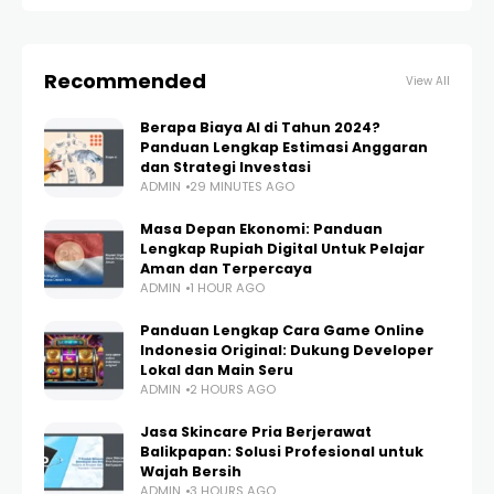
Recommended
View All
Berapa Biaya AI di Tahun 2024?
Panduan Lengkap Estimasi Anggaran
dan Strategi Investasi
ADMIN
29 MINUTES AGO
Masa Depan Ekonomi: Panduan
Lengkap Rupiah Digital Untuk Pelajar
Aman dan Terpercaya
ADMIN
1 HOUR AGO
Panduan Lengkap Cara Game Online
Indonesia Original: Dukung Developer
Lokal dan Main Seru
ADMIN
2 HOURS AGO
Jasa Skincare Pria Berjerawat
Balikpapan: Solusi Profesional untuk
Wajah Bersih
ADMIN
3 HOURS AGO