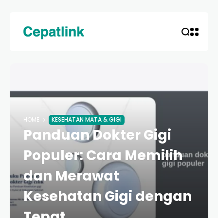
HOME
KESEHATAN MATA & GIGI
Panduan Dokter Gigi
Populer: Cara Memilih
dan Merawat
Kesehatan Gigi dengan
Tepat