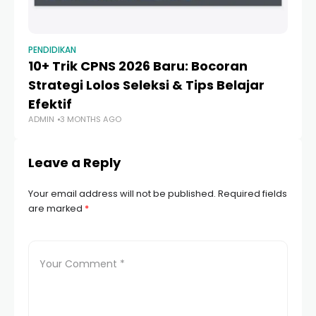
PENDIDIKAN
PE
10+ Trik CPNS 2026 Baru: Bocoran
7
Strategi Lolos Seleksi & Tips Belajar
Re
Efektif
I
ADMIN
3 MONTHS AGO
AD
Leave a Reply
Your email address will not be published.
Required fields
are marked
*