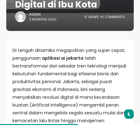
Digital di Ibu Kota
ADMIN
6 VIEWS
0 COMMENTS
3 MONTHS AGO
Di tengah dinamika megapolitan yang super cepat,
penggunaan
aplikasi ai jakarta
telah
bertransformasi dari sekadar tren teknologi menjadi
kebutuhan fundamental bagi efisiensi bisnis dan
produktivitas personal. Jakarta, sebagai pusat
gravitasi ekonomi di Indonesia, kini sedang
menyaksikan revolusi digital di mana kecerdasan
buatan (Artificial Intelligence) mengambil peran
sentral dalam mengelola segala sesuatu mulai dari
kemacetan lalu lintas hingga manajemen
hubungan pelanggan (CRM) di gedung-gedung
pencakar langit Sudirman.