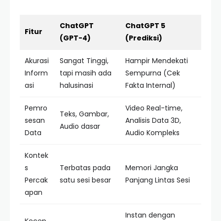
ChatGPT
ChatGPT 5
Fitur
(GPT-4)
(Prediksi)
Akurasi
Sangat Tinggi,
Hampir Mendekati
Inform
tapi masih ada
Sempurna (Cek
asi
halusinasi
Fakta Internal)
Pemro
Video Real-time,
Teks, Gambar,
sesan
Analisis Data 3D,
Audio dasar
Data
Audio Kompleks
Kontek
s
Terbatas pada
Memori Jangka
Percak
satu sesi besar
Panjang Lintas Sesi
apan
Instan dengan