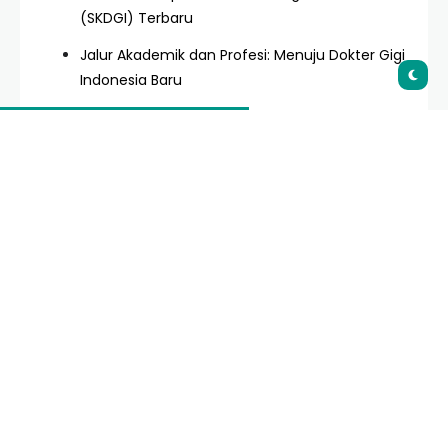
(SKDGI) Terbaru
Jalur Akademik dan Profesi: Menuju Dokter Gigi
Indonesia Baru
Keterampilan Klinis dan Spesifikasi Teknis yang
Wajib Dikuasai
Penerapan Teknologi Digital dalam Dunia
Kedokteran Gigi
Etika Profesi dan Aspek Hukum Praktik Dokter
Gigi
Panduan Administrasi: STR dan SIP Dokter Gigi
Baru
Download Modul Spesifikasi Dokter Gigi
Indonesia Baru
Kesimpulan dan Rekomendasi