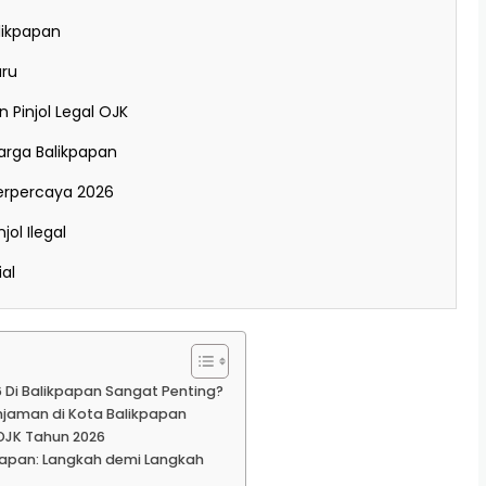
likpapan
aru
Pinjol Legal OJK
rga Balikpapan
Terpercaya 2026
ol Ilegal
al
6 Di Balikpapan Sangat Penting?
njaman di Kota Balikpapan
l OJK Tahun 2026
ikpapan: Langkah demi Langkah