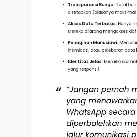
Transparansi Bunga:
Total bung
ditetapkan (biasanya maksimal 0
Akses Data Terbatas:
Hanya me
Mereka dilarang mengakses daftar 
Penagihan Manusiawi:
Menjala
intimidasi, atau pelebaran data 
Identitas Jelas:
Memiliki alamat
yang responsif.
“Jangan pernah m
yang menawarkan
WhatsApp secara a
diperbolehkan me
jalur komunikasi pr