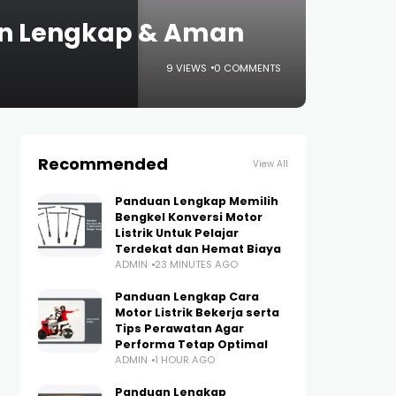
duan Lengkap & Aman
9 VIEWS
0 COMMENTS
Recommended
View All
Panduan Lengkap Memilih
Bengkel Konversi Motor
Listrik Untuk Pelajar
Terdekat dan Hemat Biaya
ADMIN
23 MINUTES AGO
Panduan Lengkap Cara
Motor Listrik Bekerja serta
Tips Perawatan Agar
Performa Tetap Optimal
ADMIN
1 HOUR AGO
Panduan Lengkap