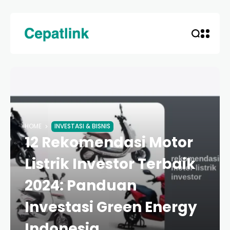
HOME
INVESTASI & BISNIS
12 Rekomendasi Motor
Listrik Investor Terbaik
2024: Panduan
Investasi Green Energy
Indonesia