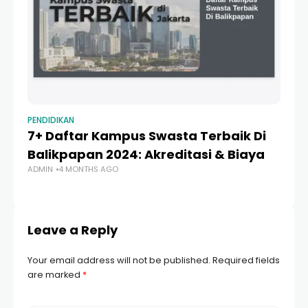
PENDIDIKAN
PE
7+ Daftar Kampus Swasta Terbaik Di
M
Balikpapan 2024: Akreditasi & Biaya
P
ADMIN
4 MONTHS AGO
Lo
AD
Leave a Reply
Your email address will not be published.
Required fields
are marked
*