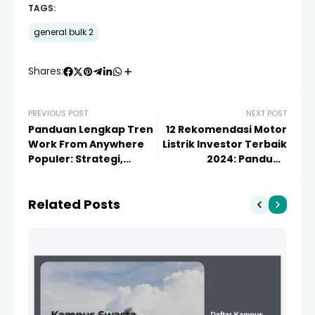
TAGS:
general bulk 2
Shares:
PREVIOUS POST
NEXT POST
Panduan Lengkap Tren
12 Rekomendasi Motor
Work From Anywhere
Listrik Investor Terbaik
Populer: Strategi,
2024: Panduan
Peluang, dan Cara
Investasi Green Energy
Menjalankannya di
Indonesia
Related Posts
2024