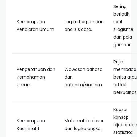
Sering
berlatih
Kemampuan
Logika berpikir dan
soal
Penalaran Umum
analisis data.
silogisme
dan pola
gambar.
Rajin
Pengetahuan dan
Wawasan bahasa
membaca
Pemahaman
dan
berita ata
Umum
antonim/sinonim.
artikel
berkualitas
Kuasai
konsep
Kemampuan
Matematika dasar
aljabar da
Kuantitatif
dan logika angka.
statistika