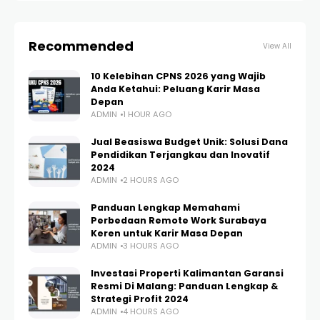
Recommended
View All
10 Kelebihan CPNS 2026 yang Wajib
Anda Ketahui: Peluang Karir Masa
Depan
ADMIN
1 HOUR AGO
Jual Beasiswa Budget Unik: Solusi Dana
Pendidikan Terjangkau dan Inovatif
2024
ADMIN
2 HOURS AGO
Panduan Lengkap Memahami
Perbedaan Remote Work Surabaya
Keren untuk Karir Masa Depan
ADMIN
3 HOURS AGO
Investasi Properti Kalimantan Garansi
Resmi Di Malang: Panduan Lengkap &
Strategi Profit 2024
ADMIN
4 HOURS AGO