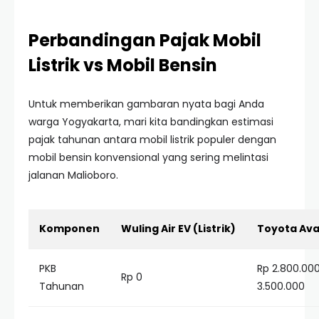
Perbandingan Pajak Mobil
Listrik vs Mobil Bensin
Untuk memberikan gambaran nyata bagi Anda
warga Yogyakarta, mari kita bandingkan estimasi
pajak tahunan antara mobil listrik populer dengan
mobil bensin konvensional yang sering melintasi
jalanan Malioboro.
Komponen
Wuling Air EV (Listrik)
Toyota Ava
PKB
Rp 2.800.000
Rp 0
Tahunan
3.500.000