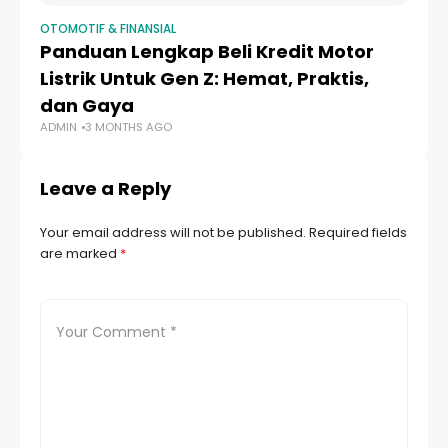
OTOMOTIF & FINANSIAL
OT
Panduan Lengkap Beli Kredit Motor
P
Listrik Untuk Gen Z: Hemat, Praktis,
P
dan Gaya
Li
ADMIN
3 MONTHS AGO
AD
Leave a Reply
Your email address will not be published.
Required fields
are marked
*