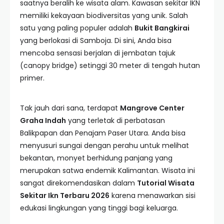
saatnya beralih ke wisata alam. Kawasan sekitar IKN
memiliki kekayaan biodiversitas yang unik. Salah
satu yang paling populer adalah
Bukit Bangkirai
yang berlokasi di Samboja. Di sini, Anda bisa
mencoba sensasi berjalan di jembatan tajuk
(canopy bridge) setinggi 30 meter di tengah hutan
primer.
Tak jauh dari sana, terdapat
Mangrove Center
Graha Indah
yang terletak di perbatasan
Balikpapan dan Penajam Paser Utara. Anda bisa
menyusuri sungai dengan perahu untuk melihat
bekantan, monyet berhidung panjang yang
merupakan satwa endemik Kalimantan. Wisata ini
sangat direkomendasikan dalam
Tutorial Wisata
Sekitar Ikn Terbaru 2026
karena menawarkan sisi
edukasi lingkungan yang tinggi bagi keluarga.