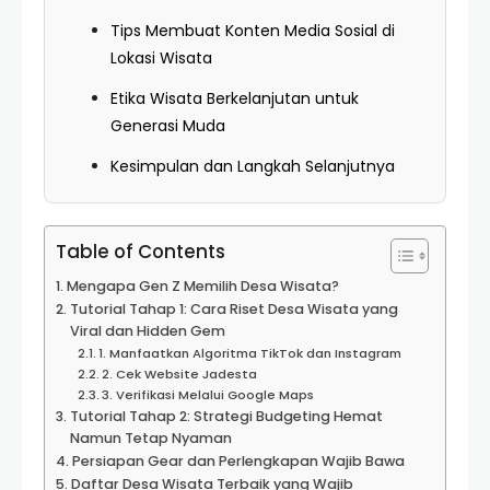
Tips Membuat Konten Media Sosial di
Lokasi Wisata
Etika Wisata Berkelanjutan untuk
Generasi Muda
Kesimpulan dan Langkah Selanjutnya
Table of Contents
Mengapa Gen Z Memilih Desa Wisata?
Tutorial Tahap 1: Cara Riset Desa Wisata yang
Viral dan Hidden Gem
1. Manfaatkan Algoritma TikTok dan Instagram
2. Cek Website Jadesta
3. Verifikasi Melalui Google Maps
Tutorial Tahap 2: Strategi Budgeting Hemat
Namun Tetap Nyaman
Persiapan Gear dan Perlengkapan Wajib Bawa
Daftar Desa Wisata Terbaik yang Wajib