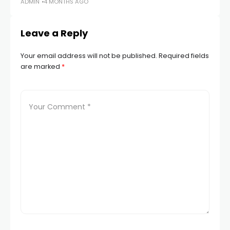
ADMIN
4 MONTHS AGO
AD
Leave a Reply
Your email address will not be published.
Required fields
are marked
*