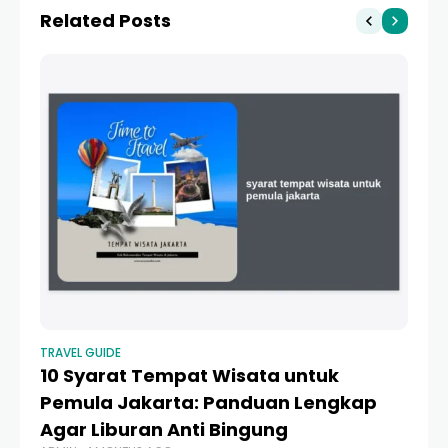
Related Posts
TRAVEL GUIDE
TR
10 Syarat Tempat Wisata untuk
Wi
Pemula Jakarta: Panduan Lengkap
D
Agar Liburan Anti Bingung
&