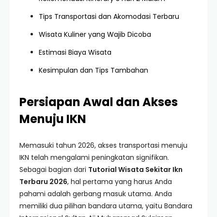
Tips Transportasi dan Akomodasi Terbaru
Wisata Kuliner yang Wajib Dicoba
Estimasi Biaya Wisata
Kesimpulan dan Tips Tambahan
Persiapan Awal dan Akses
Menuju IKN
Memasuki tahun 2026, akses transportasi menuju
IKN telah mengalami peningkatan signifikan.
Sebagai bagian dari
Tutorial Wisata Sekitar Ikn
Terbaru 2026
, hal pertama yang harus Anda
pahami adalah gerbang masuk utama. Anda
memiliki dua pilihan bandara utama, yaitu Bandara