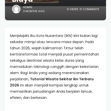
ADMIN
6 VIEWS
0 COMMENTS
3 MONTHS AGO
Menjelajahi Ibu Kota Nusantara (IKN) kini bukan lagi
sekadar mimpi atau rencana masa depan. Pada
tahun 2026, wajah Kalimantan Timur telah
bertransformasi total menjadi pusat pemerintahan
sekaligus destinasi wisata kelas dunia yang
memadukan teknologi canggih dengan kelestarian
alam. Bagi Anda yang sedang merencanakan
perjalanan,
Tutorial Wisata Sekitar Ikn Terbaru
2026
ini akan menjadi kompas lengkap untuk
memastikan petualangan Anda berjalan lancar,
efisien, dan berkesan.