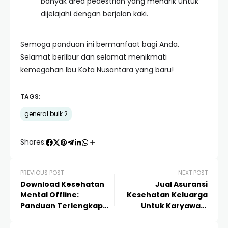
banyak area pedestrian yang menarik untuk
dijelajahi dengan berjalan kaki.
Semoga panduan ini bermanfaat bagi Anda.
Selamat berlibur dan selamat menikmati
kemegahan Ibu Kota Nusantara yang baru!
TAGS:
general bulk 2
Shares:
PREVIOUS POST
NEXT POST
Download Kesehatan
Jual Asuransi
Mental Offline:
Kesehatan Keluarga
Panduan Terlengkap
Untuk Karyawan:
Kelola Stres Tanpa
Panduan Lengkap dan
Internet
Perlindungan Terbaik