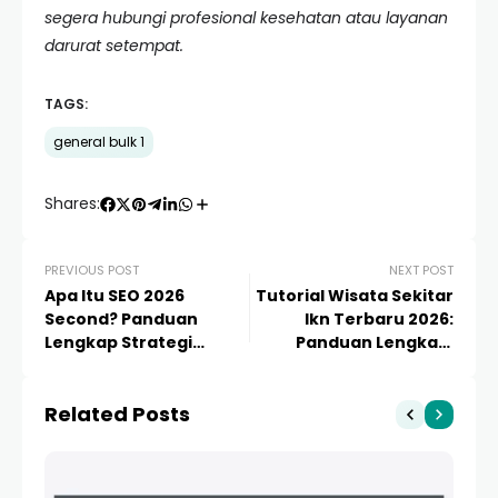
segera hubungi profesional kesehatan atau layanan
darurat setempat.
TAGS:
general bulk 1
Shares:
PREVIOUS POST
NEXT POST
Apa Itu SEO 2026
Tutorial Wisata Sekitar
Second? Panduan
Ikn Terbaru 2026:
Lengkap Strategi
Panduan Lengkap,
Search Engine Masa
Rute, dan Estimasi
Depan
Biaya
Related Posts