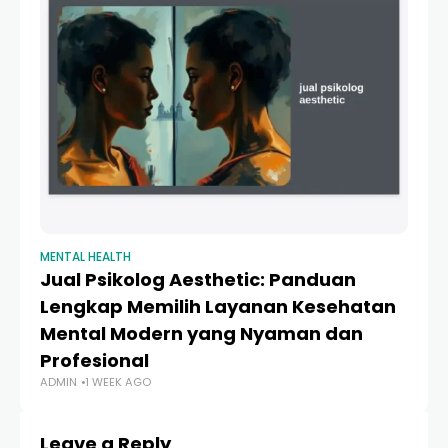
MENTAL HEALTH
ME
Jual Psikolog Aesthetic: Panduan
10
Lengkap Memilih Layanan Kesehatan
U
Mental Modern yang Nyaman dan
P
AD
Profesional
ADMIN
1 WEEK AGO
Leave a Reply