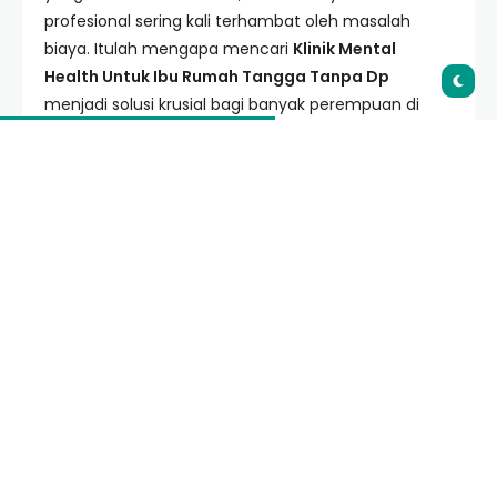
profesional sering kali terhambat oleh masalah
biaya. Itulah mengapa mencari
Klinik Mental
Health Untuk Ibu Rumah Tangga Tanpa Dp
menjadi solusi krusial bagi banyak perempuan di
Indonesia saat ini.
Table of Contents
Daftar Isi
Urgensi Kesehatan Mental bagi Ibu Rumah
Tangga
Memahami Konsep Klinik Mental Health Tanpa Dp
Tanda-Tanda Ibu Rumah Tangga Membutuhkan
Bantuan Profesional
Rekomendasi Klinik Mental Health Terjangkau
1. Puskesmas Terintegrasi Layanan Psikologi
2. RSUD (Rumah Sakit Umum Daerah)
3. Klinik Psikologi Kampus
4. Layanan Telekonsultasi Online
Manfaat Konseling Bagi Dinamika Keluarga