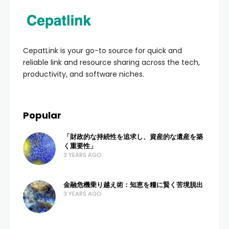
HOME
TRAVEL GUIDE
12 Tips Paket Tour IKN
Online Terpercaya:
Panduan Lengkap
Wisata ke Ibu Kota
Nusantara
ADMIN
6 VIEWS
0 COMMENTS
4 MONTHS AGO
Mengunjungi Ibu Kota Nusantara (IKN) di Kalimantan
Timur kini menjadi impian banyak orang. Sebagai
simbol kemajuan bangsa, IKN menawarkan pesona