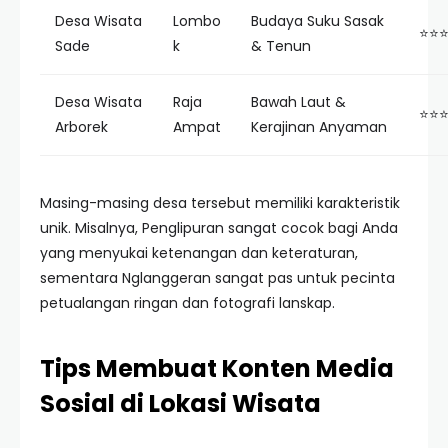
Desa Wisata
Lombo
Budaya Suku Sasak
⭐⭐
Sade
k
& Tenun
Desa Wisata
Raja
Bawah Laut &
⭐⭐
Arborek
Ampat
Kerajinan Anyaman
Masing-masing desa tersebut memiliki karakteristik
unik. Misalnya, Penglipuran sangat cocok bagi Anda
yang menyukai ketenangan dan keteraturan,
sementara Nglanggeran sangat pas untuk pecinta
petualangan ringan dan fotografi lanskap.
Tips Membuat Konten Media
Sosial di Lokasi Wisata