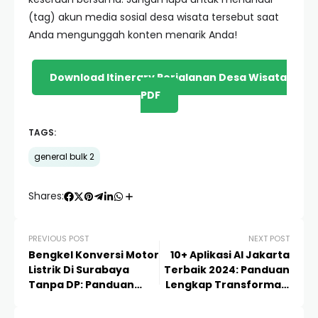
(tag) akun media sosial desa wisata tersebut saat
Anda mengunggah konten menarik Anda!
Download Itinerary Perjalanan Desa Wisata
PDF
TAGS:
general bulk 2
Shares:
PREVIOUS POST
NEXT POST
Bengkel Konversi Motor
10+ Aplikasi AI Jakarta
Listrik Di Surabaya
Terbaik 2024: Panduan
Tanpa DP: Panduan
Lengkap Transformasi
Lengkap &
Digital di Ibu Kota
Rekomendasi