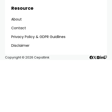
arsitektur modern yang berpadu dengan kelestarian
alam. Namun, merencanakan perjalanan ke sana
tidaklah sesederhana liburan ke Bali atau Jogja.
Banyaknya tawaran di internet seringkali membuat
calon wisatawan bingung. Itulah mengapa Anda
memerlukan
Tips Paket Tour Ikn Online
yang tepat
agar perjalanan tidak hanya berkesan, tetapi juga
aman dari sisi transaksi dan kenyamanan selama di
lapangan.
Table of Contents
Daftar Isi
Mengapa Berkunjung ke IKN Sekarang?
Tips Memilih Agen Tour IKN Online
1. Cari Referensi Lewat Media Sosial dan Google
2. Perhatikan Responsivitas Customer Service
3. Bandingkan Minimal Tiga Vendor
Memahami Detail Fasilitas dalam Paket