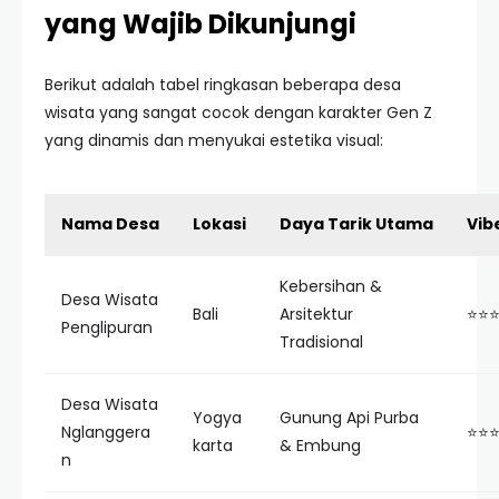
yang Wajib Dikunjungi
Berikut adalah tabel ringkasan beberapa desa
wisata yang sangat cocok dengan karakter Gen Z
yang dinamis dan menyukai estetika visual:
Nama Desa
Lokasi
Daya Tarik Utama
Vib
Kebersihan &
Desa Wisata
Bali
Arsitektur
⭐⭐
Penglipuran
Tradisional
Desa Wisata
Yogya
Gunung Api Purba
Nglanggera
⭐⭐
karta
& Embung
n