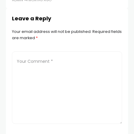
ADMIN
4 MONTHS AGO
AD
Leave a Reply
Your email address will not be published.
Required fields
are marked
*