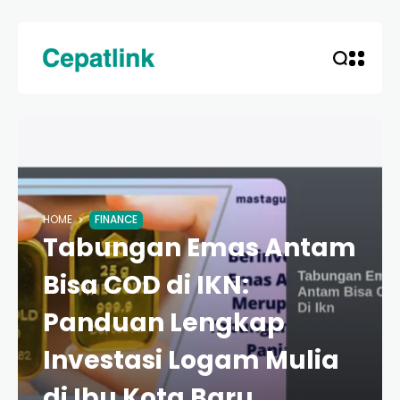
HOME
FINANCE
Tabungan Emas Antam
Bisa COD di IKN:
Panduan Lengkap
Investasi Logam Mulia
di Ibu Kota Baru