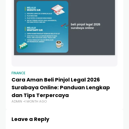
FINANCE
FI
Cara Aman Beli Pinjol Legal 2026
Pi
Surabaya Online: Panduan Lengkap
A
dan Tips Terpercaya
Fi
ADMIN
1 MONTH AGO
AD
Leave a Reply