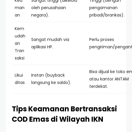
Kea
Sangat tinggi (dikelola
Tinggi (dengan
man
oleh perusahaan
pengamanan
an
negara).
pribadi/brankas).
Kem
udah
Sangat mudah via
Perlu proses
an
aplikasi HP.
pengiriman/pengant
Tran
saksi
Bisa dijual ke toko 
Likui
Instan (buyback
atau kantor ANTAM
ditas
langsung ke saldo).
terdekat.
Tips Keamanan Bertransaksi
COD Emas di Wilayah IKN