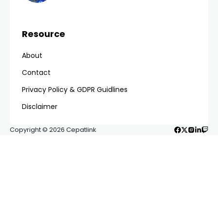
fleksibel dan bertenaga menjadi prioritas bagi setiap
kalangan, termasuk para ibu rumah tangga yang
dinamis.
Hp Lipat Terbaru 2026 Untuk Ibu Rumah
Tangga Terbaru 2026
kini menjadi topik yang
sangat dicari karena menawarkan keseimbangan
antara fungsionalitas kerja multitasking dan gaya
hidup yang praktis. Bagi seorang ibu, smartphone
bukan sekadar alat komunikasi, melainkan asisten
pribadi yang membantu mengelola jadwal harian,
belanja kebutuhan rumah tangga, hingga sarana
hiburan di sela-sela kesibukan.
Table of Contents
Daftar Isi
Mengapa Ibu Rumah Tangga
Membutuhkan Hp Lipat di 2026?