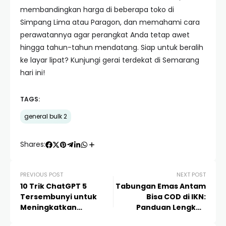
membandingkan harga di beberapa toko di
Simpang Lima atau Paragon, dan memahami cara
perawatannya agar perangkat Anda tetap awet
hingga tahun-tahun mendatang. Siap untuk beralih
ke layar lipat? Kunjungi gerai terdekat di Semarang
hari ini!
TAGS:
general bulk 2
Shares:
PREVIOUS POST
NEXT POST
10 Trik ChatGPT 5
Tabungan Emas Antam
Tersembunyi untuk
Bisa COD di IKN:
Meningkatkan
Panduan Lengkap
Produktivitas Hingga
Investasi Logam Mulia