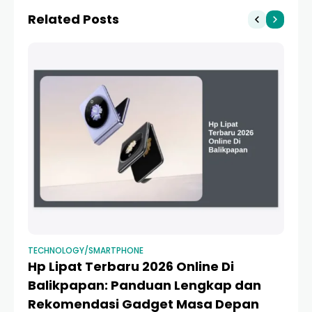
10x Lipat
di Ibu Kota Baru
Related Posts
TECHNOLOGY/SMARTPHONE
TE
Hp Lipat Terbaru 2026 Online Di
Hp
Balikpapan: Panduan Lengkap dan
R
Rekomendasi Gadget Masa Depan
P