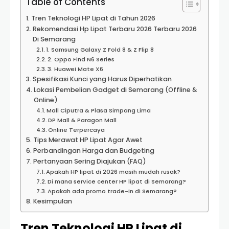
Table of Contents
Tren Teknologi HP Lipat di Tahun 2026
Rekomendasi Hp Lipat Terbaru 2026 Terbaru 2026
Di Semarang
1. Samsung Galaxy Z Fold 8 & Z Flip 8
2. Oppo Find N6 Series
3. Huawei Mate X6
Spesifikasi Kunci yang Harus Diperhatikan
Lokasi Pembelian Gadget di Semarang (Offline &
Online)
Mall Ciputra & Plasa Simpang Lima
DP Mall & Paragon Mall
Online Terpercaya
Tips Merawat HP Lipat Agar Awet
Perbandingan Harga dan Budgeting
Pertanyaan Sering Diajukan (FAQ)
Apakah HP lipat di 2026 masih mudah rusak?
Di mana service center HP lipat di Semarang?
Apakah ada promo trade-in di Semarang?
Kesimpulan
Tren Teknologi HP Lipat di