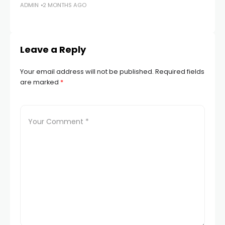
ADMIN
2 MONTHS AGO
T
AD
Leave a Reply
Your email address will not be published.
Required fields
are marked
*