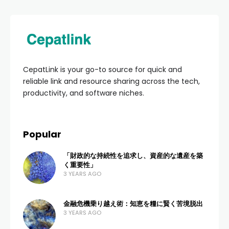
HOME
TECHNOLOGY/SMARTPHONE
Hp Lipat Terbaru 2026
Untuk Ibu Rumah
Tangga Terbaru 2026:
Panduan Lengkap dan
Rekomendasi Terbaik
ADMIN
4 VIEWS
0 COMMENTS
4 MONTHS AGO
Memasuki era teknologi yang semakin canggih,
kebutuhan akan perangkat komunikasi yang