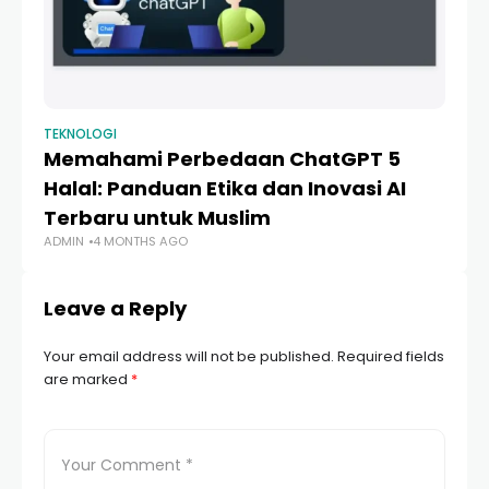
TEKNOLOGI
TE
Memahami Perbedaan ChatGPT 5
1
Halal: Panduan Etika dan Inovasi AI
U
Terbaru untuk Muslim
M
ADMIN
4 MONTHS AGO
AD
Leave a Reply
Your email address will not be published.
Required fields
are marked
*