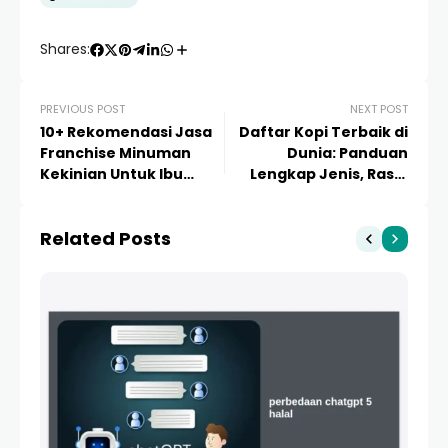
Shares:
PREVIOUS POST
NEXT POST
10+ Rekomendasi Jasa
Daftar Kopi Terbaik di
Franchise Minuman
Dunia: Panduan
Kekinian Untuk Ibu
Lengkap Jenis, Rasa,
Rumah Tangga: Modal
dan Cara Memilih
Kecil, Cuan Melimpah!
Related Posts