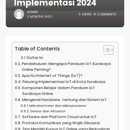
Implementasi 2024
ADMIN
5 VIEWS
0 COMMENTS
3 MONTHS AGO
Table of Contents
Daftar Isi
Pendahuluan: Mengapa Panduan IoT Surabaya
Online Penting?
Apa Itu Internet of Things (IoT)?
Peluang Implementasi IoT di Kota Surabaya
Komponen Belajar dalam Panduan IoT
Surabaya Online
Mengenal Hardware: Jantung dari Sistem IoT
Mikrokontroler dan Mikroprosesor
Sensor dan Aktuator
Software dan Platform Cloud untuk IoT
Protokol Komunikasi yang Wajib Dikuasai
Tips Memilih Kursus IoT Online yang Berkualitas