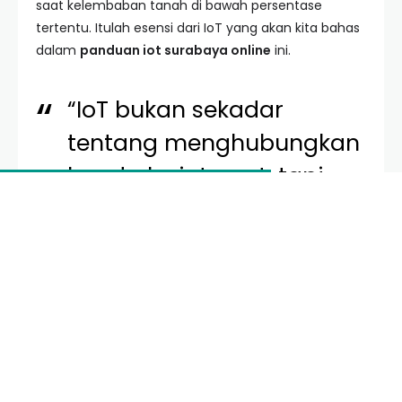
saat kelembaban tanah di bawah persentase
tertentu. Itulah esensi dari IoT yang akan kita bahas
dalam
panduan iot surabaya online
ini.
“IoT bukan sekadar
tentang menghubungkan
benda ke internet, tapi
tentang bagaimana data
dari benda tersebut
memberikan nilai tambah
bagi kehidupan
manusia.”