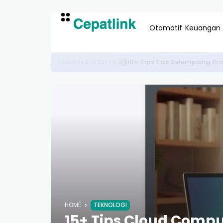
Otomotif
Keuangan
10+ Peluang Kerja Remote Lua
KARIR & TEKNOLOGI
HOME
TEKNOLOGI
15+ Tips Cloud Comp