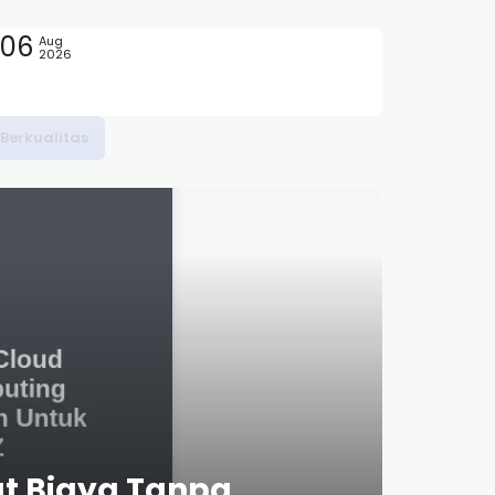
06
Aug
2026
at Biaya Tanpa