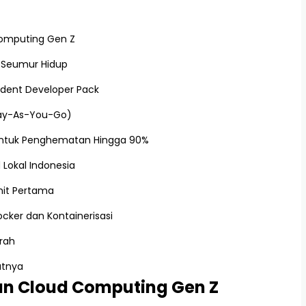
omputing Gen Z
r Seumur Hidup
udent Developer Pack
(Pay-As-You-Go)
untuk Penghematan Hingga 90%
 Lokal Indonesia
nit Pertama
cker dan Kontainerisasi
urah
utnya
 Cloud Computing Gen Z