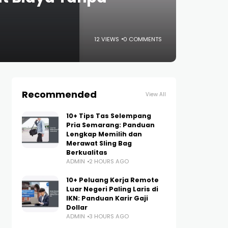
12 VIEWS
0 COMMENTS
Recommended
View All
10+ Tips Tas Selempang
Pria Semarang: Panduan
Lengkap Memilih dan
Merawat Sling Bag
Berkualitas
ADMIN
2 HOURS AGO
10+ Peluang Kerja Remote
Luar Negeri Paling Laris di
IKN: Panduan Karir Gaji
Dollar
ADMIN
3 HOURS AGO