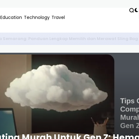
Education
Technology
Travel
r Negeri Paling Laris di IKN: Panduan Karir Gaji Dollar
uting Murah Untuk Gen Z: Hem