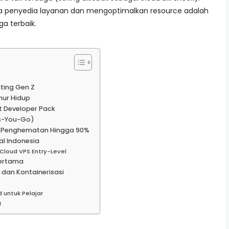
ja penyedia layanan dan mengoptimalkan resource adalah
a terbaik.
ing Gen Z
mur Hidup
t Developer Pack
As-You-Go)
k Penghematan Hingga 90%
al Indonesia
Cloud VPS Entry-Level
Pertama
 dan Kontainerisasi
 untuk Pelajar
a