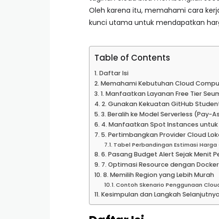
Oleh karena itu, memahami cara ker
kunci utama untuk mendapatkan harg
Table of Contents
Daftar Isi
Memahami Kebutuhan Cloud Comput
1. Manfaatkan Layanan Free Tier Seu
2. Gunakan Kekuatan GitHub Studen
3. Beralih ke Model Serverless (Pay-
4. Manfaatkan Spot Instances untu
5. Pertimbangkan Provider Cloud Lok
Tabel Perbandingan Estimasi Harga 
6. Pasang Budget Alert Sejak Menit 
7. Optimasi Resource dengan Docker
8. Memilih Region yang Lebih Murah
Contoh Skenario Penggunaan Cloud
Kesimpulan dan Langkah Selanjutny