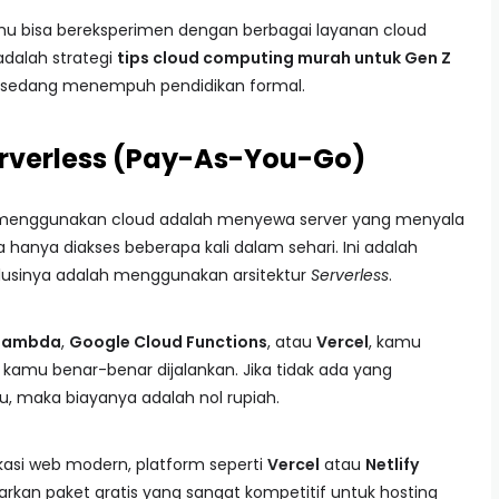
u bisa bereksperimen dengan berbagai layanan cloud
adalah strategi
tips cloud computing murah untuk Gen Z
ng sedang menempuh pendidikan formal.
Serverless (Pay-As-You-Go)
 menggunakan cloud adalah menyewa server yang menyala
ya hanya diakses beberapa kali dalam sehari. Ini adalah
olusinya adalah menggunakan arsitektur
Serverless
.
Lambda
,
Google Cloud Functions
, atau
Vercel
, kamu
amu benar-benar dijalankan. Jika tidak ada yang
, maka biayanya adalah nol rupiah.
asi web modern, platform seperti
Vercel
atau
Netlify
arkan paket gratis yang sangat kompetitif untuk hosting