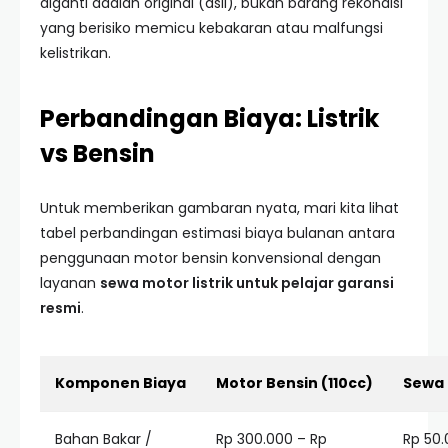
diganti adalah original (asli), bukan barang rekondisi
yang berisiko memicu kebakaran atau malfungsi
kelistrikan.
Perbandingan Biaya: Listrik
vs Bensin
Untuk memberikan gambaran nyata, mari kita lihat
tabel perbandingan estimasi biaya bulanan antara
penggunaan motor bensin konvensional dengan
layanan
sewa motor listrik untuk pelajar garansi
resmi
.
Komponen Biaya
Motor Bensin (110cc)
Sewa 
Bahan Bakar /
Rp 300.000 – Rp
Rp 50.