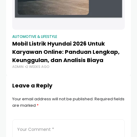
AUTOMOTIVE & LIFESTYLE
AU
Mobil Listrik Hyundai 2026 Untuk
1
Karyawan Online: Panduan Lengkap,
Un
Keunggulan, dan Analisis Biaya
T
ADMIN
2 WEEKS AGO
AD
Leave a Reply
Your email address will not be published.
Required fields
are marked
*