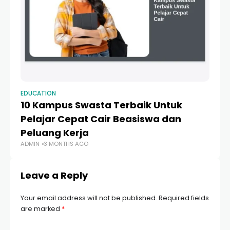
EDUCATION
ED
10 Kampus Swasta Terbaik Untuk
1
Pelajar Cepat Cair Beasiswa dan
T
Peluang Kerja
L
ADMIN
3 MONTHS AGO
AD
Leave a Reply
Your email address will not be published.
Required fields
are marked
*