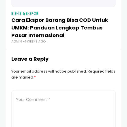
BISNIS & EKSPOR
BIS
Cara Ekspor Barang Bisa COD Untuk
D
UMKM: Panduan Lengkap Tembus
U
Pasar Internasional
P
ADMIN
4 WEEKS AGO
AD
Leave a Reply
Your email address will not be published.
Required fields
are marked
*