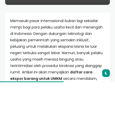
Memasuki pasar internasional bukan lagi sekadar
mimpi bagi para pelaku usaha kecil dan menengah
di Indonesia. Dengan dukungan teknologi dan
kebijakan pemerintah yang semakin inklusif,
peluang untuk melakukan ekspansi bisnis ke luar
negeri terbuka sangat lebar. Namun, banyak pelaku
usaha yang masih merasa bingung atau
terintimidasi oleh prosedur birokrasi yang dianggap
rumit. Artikel ini akan menyajikan
daftar cara
ekspor barang untuk UMKM
secara mendalam,
praktis, dan mudah dipahami agar produk lokal Anda
sukses di kancah global.
Table of Contents