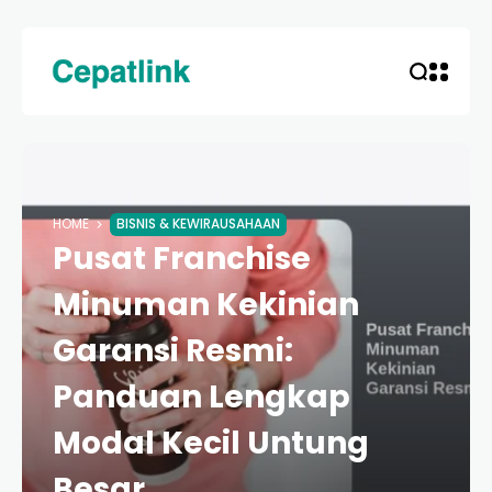
HOME
BISNIS & KEWIRAUSAHAAN
Pusat Franchise
Minuman Kekinian
Garansi Resmi:
Panduan Lengkap
Modal Kecil Untung
Besar