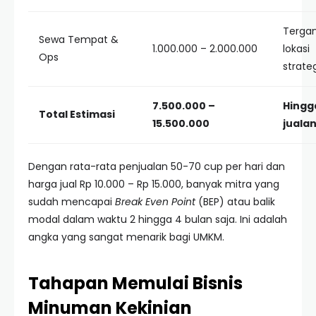
Terga
Sewa Tempat &
1.000.000 – 2.000.000
lokasi
Ops
strate
7.500.000 –
Hingg
Total Estimasi
15.500.000
juala
Dengan rata-rata penjualan 50-70 cup per hari dan
harga jual Rp 10.000 – Rp 15.000, banyak mitra yang
sudah mencapai
Break Even Point
(BEP) atau balik
modal dalam waktu 2 hingga 4 bulan saja. Ini adalah
angka yang sangat menarik bagi UMKM.
Tahapan Memulai Bisnis
Minuman Kekinian