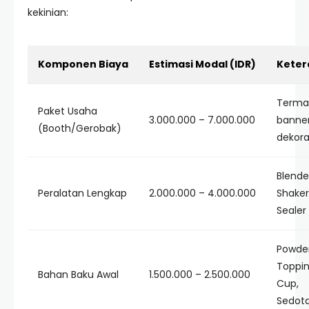
kekinian:
Komponen Biaya
Estimasi Modal (IDR)
Keter
Terma
Paket Usaha
3.000.000 – 7.000.000
banne
(Booth/Gerobak)
dekora
Blende
Peralatan Lengkap
2.000.000 – 4.000.000
Shaker
Sealer
Powder
Toppin
Bahan Baku Awal
1.500.000 – 2.500.000
Cup,
Sedot