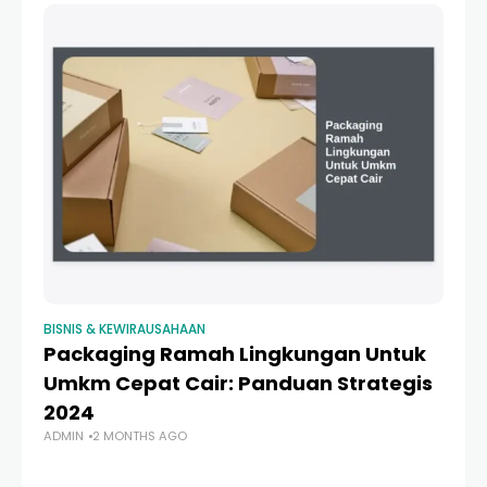
BISNIS & KEWIRAUSAHAAN
BI
Packaging Ramah Lingkungan Untuk
1
Umkm Cepat Cair: Panduan Strategis
Ke
2024
Bi
ADMIN
2 MONTHS AGO
AD