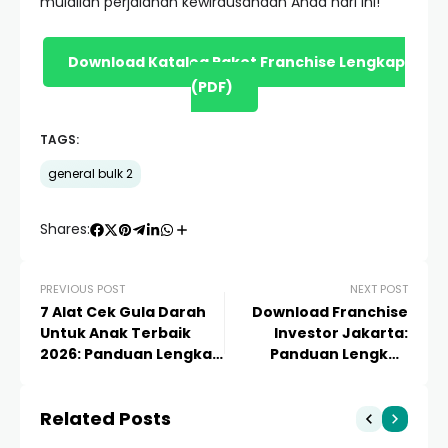
mulailah perjalanan kewirausahaan Anda hari ini!
Download Katalog Paket Franchise Lengkap
(PDF)
TAGS:
general bulk 2
Shares:
PREVIOUS POST
NEXT POST
7 Alat Cek Gula Darah
Download Franchise
Untuk Anak Terbaik
Investor Jakarta:
2026: Panduan Lengkap
Panduan Lengkap
& Rekomendasi Fitur
Strategi Investasi
Canggih
Waralaba 2024
Related Posts