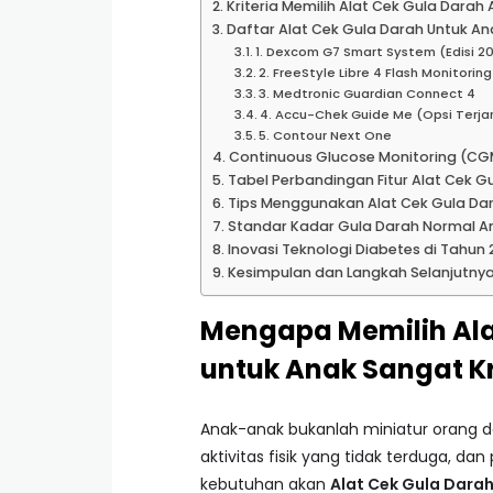
Kriteria Memilih Alat Cek Gula Darah
Daftar Alat Cek Gula Darah Untuk An
1. Dexcom G7 Smart System (Edisi 2
2. FreeStyle Libre 4 Flash Monitoring
3. Medtronic Guardian Connect 4
4. Accu-Chek Guide Me (Opsi Terja
5. Contour Next One
Continuous Glucose Monitoring (CG
Tabel Perbandingan Fitur Alat Cek G
Tips Menggunakan Alat Cek Gula D
Standar Kadar Gula Darah Normal A
Inovasi Teknologi Diabetes di Tahun 
Kesimpulan dan Langkah Selanjutny
Mengapa Memilih Ala
untuk Anak Sangat Kr
Anak-anak bukanlah miniatur orang d
aktivitas fisik yang tidak terduga, da
kebutuhan akan
Alat Cek Gula Darah