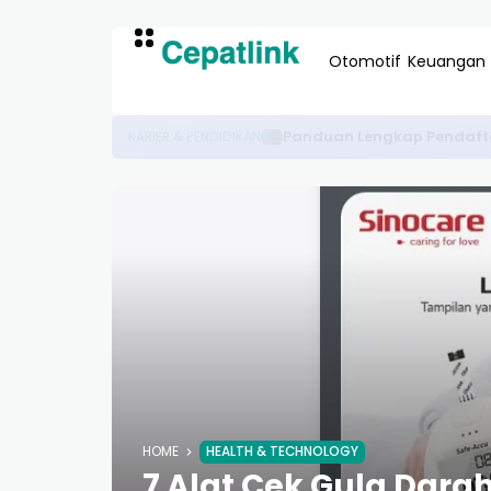
Otomotif
Keuangan
20 Aplikasi Drone Terd
TECHNOLOGY/GADGETS
HOME
HEALTH & TECHNOLOGY
7 Alat Cek Gula Dara