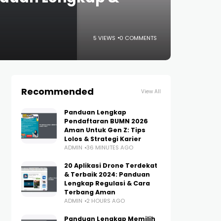
5 VIEWS
0 COMMENTS
Recommended
View All
Panduan Lengkap
Pendaftaran BUMN 2026
Aman Untuk Gen Z: Tips
Lolos & Strategi Karier
ADMIN
36 MINUTES AGO
20 Aplikasi Drone Terdekat
& Terbaik 2024: Panduan
Lengkap Regulasi & Cara
Terbang Aman
ADMIN
2 HOURS AGO
Panduan Lengkap Memilih