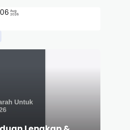
06
Aug
2026
g Aman
anduan Lengkap &