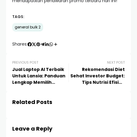
mendapatkan penawaran promo terbaru hari ini!
TAGS:
general bulk 2
Shares:
PREVIOUS POST
NEXT POST
Jual Laptop AI Terbaik
Rekomendasi Diet
Untuk Lansia: Panduan
Sehat Investor Budget:
Lengkap Memilih
Tips Nutrisi Efisien
Teknologi Masa Depan
untuk Performa
yang Ramah Orang Tua
Maksimal
Related Posts
Leave a Reply