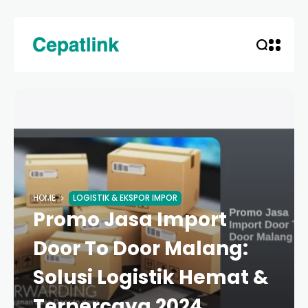
HOME
LOGISTIK & EKSPOR IMPOR
Promo Jasa Import
Door To Door Malang:
Solusi Logistik Hemat &
Terpercaya 2024